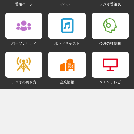
番組ページ
イベント
ラジオ番組表
パーソナリティ
ポッドキャスト
今月の推薦曲
ラジオの聴き方
企業情報
ＳＴＶテレビ
ＳＮＳアカウント
my STV
会員ログイン
ご利用にあたって
個人情報について
著作権とリンクについて