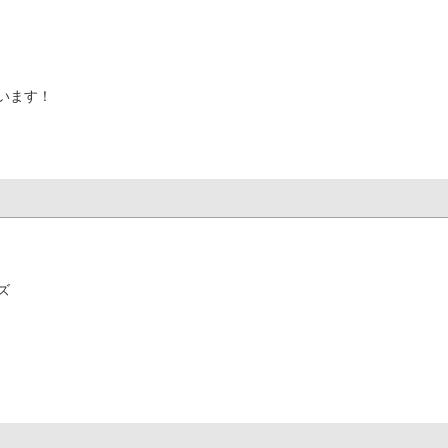
」
います！
ズ