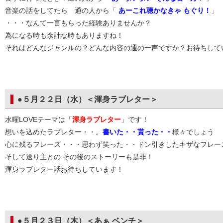
音楽の話をしてたら 通の人から「
あーこれ聴かなきゃ もぐり！
・・・なんて一言もらった経験ありませんか？
為になる時も余計な時もありますね！
それはどんなジャンルの？どんな内容の通の一声ですか？お待ちして
●５月２２日（水）＜渾身ラブレター＞
水曜LOVEテーマは「
渾身ラブレター
」です！
想いを込めたラブレター・・。
書いた・・貰った・・
様々でしょう
心に残るフレーズ・・・思わず笑った・・ドン引きしたキザなフレー
そして送り主との その後のストーリーも是非！
渾身ラブレター話お待ちしています！
●５月２３日（木）＜あぁ ベンチ＞