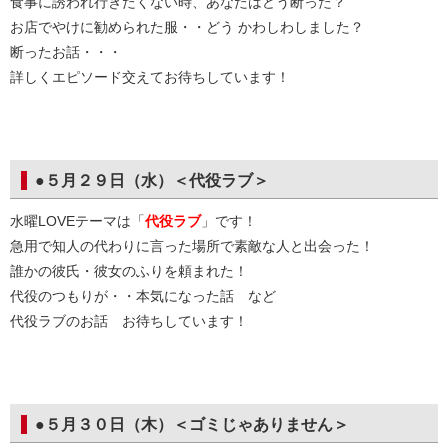
食事に誘われ行きたくない時、あなたはどう断った？
お店でやけに勧められた服・・どう かわしわしました？
断ったお話・・・
詳しくエピソード交えてお待ちしています！
●５月２９日（水）＜代役ラブ＞
水曜LOVEテーマは「
代役ラブ
」です！
急用で知人の代わりに言った場所で素敵な人と出会った！
誰かの彼氏・彼女のふりを頼まれた！
代役のつもりが・・本気になった話 など
代役ラブのお話 お待ちしています！
●５月３０日（木）＜ゴミじゃありません＞