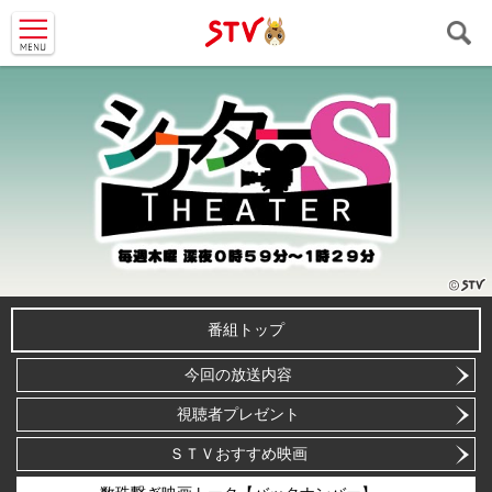
ＳＴＶ札
幌テレビ
番組トップ
今回の放送内容
視聴者プレゼント
ＳＴＶおすすめ映画