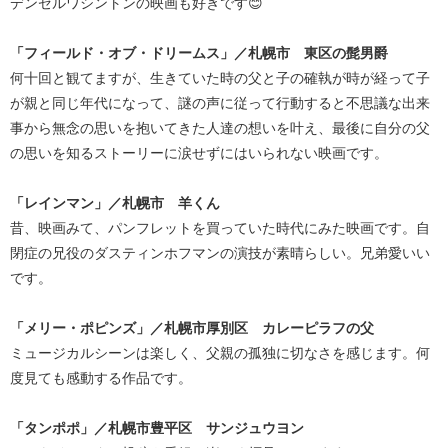
デンゼルワシントンの映画も好きです😊
「フィールド・オブ・ドリームス」／札幌市 東区の髭男爵
何十回と観てますが、生きていた時の父と子の確執が時が経って子
が親と同じ年代になって、謎の声に従って行動すると不思議な出来
事から無念の思いを抱いてきた人達の想いを叶え、最後に自分の父
の思いを知るストーリーに涙せずにはいられない映画です。
「レインマン」／札幌市 羊くん
昔、映画みて、パンフレットを買っていた時代にみた映画です。自
閉症の兄役のダスティンホフマンの演技が素晴らしい。兄弟愛いい
です。
「メリー・ポピンズ」／札幌市厚別区 カレーピラフの父
ミュージカルシーンは楽しく、父親の孤独に切なさを感じます。何
度見ても感動する作品です。
「タンポポ」／札幌市豊平区 サンジュウヨン