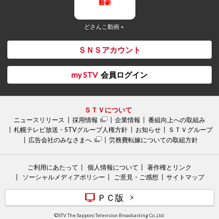
どさんこ動画＋
ＳＮＳアカウント
my STV
会員ログイン
ＳＴＶについて
ニュースリリース
採用情報
企業情報
番組向上への取組み
札幌テレビ放送・STVグループ人権方針
お知らせ
ＳＴＶグループ
広告会社のみなさまへ
労務費転嫁についての取組方針
ご利用にあたって
個人情報について
著作権とリンク
ソーシャルメディアポリシー
ご意見・ご感想
サイトマップ
ＰＣ版
©STV The Sapporo Television Broadcasting Co.,Ltd.