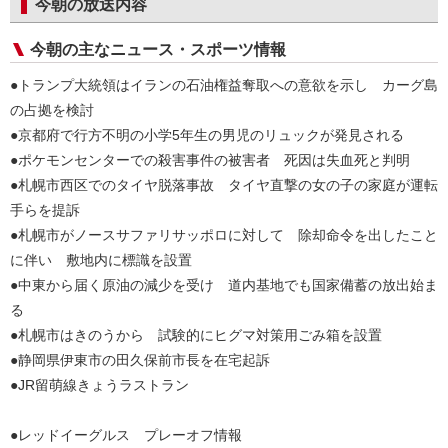
今朝の放送内容
今朝の主なニュース・スポーツ情報
●トランプ大統領はイランの石油権益奪取への意欲を示し カーグ島
の占拠を検討
●京都府で行方不明の小学5年生の男児のリュックが発見される
●ポケモンセンターでの殺害事件の被害者 死因は失血死と判明
●札幌市西区でのタイヤ脱落事故 タイヤ直撃の女の子の家庭が運転
手らを提訴
●札幌市がノースサファリサッポロに対して 除却命令を出したこと
に伴い 敷地内に標識を設置
●中東から届く原油の減少を受け 道内基地でも国家備蓄の放出始ま
る
●札幌市はきのうから 試験的にヒグマ対策用ごみ箱を設置
●静岡県伊東市の田久保前市長を在宅起訴
●JR留萌線きょうラストラン
●レッドイーグルス プレーオフ情報