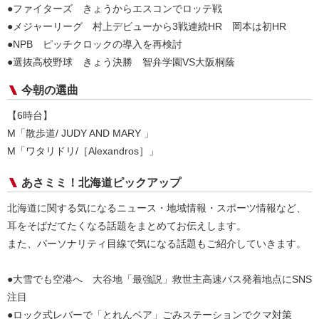
●ファイターズ きょうからエスコンでロッテ戦
●メジャーリーグ 村上デビューから3戦連続HR 岡本は初HR
●NPB ピッチクロックの導入を再検討
●選抜高校野球 きょう決勝 智弁学園VS大阪桐蔭
今朝の選曲
【6時台】
M「散歩道/ JUDY AND MARY 」
M「ワタリドリ/［Alexandros］」
あさミミ！北海道ピックアップ
北海道に関する気になるニュース・地域情報・スポーツ情報など、
耳をそばだてたくなる話題をまとめてお伝えします。
また、パーソナリティ目線で気になる話題もご紹介していきます。
●大雪でも空港へ 大谷地「最強説」救世主高速バス発着地点にSNS
注目
●ロック式レバーで「とれんベア」ごみステーションでクマ対策