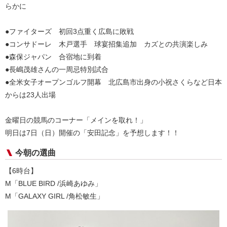
らかに
●ファイターズ 初回3点重く広島に敗戦
●コンサドーレ 木戸選手 球宴招集追加 カズとの共演楽しみ
●森保ジャパン 合宿地に到着
●長嶋茂雄さんの一周忌特別試合
●全米女子オープンゴルフ開幕 北広島市出身の小祝さくらなど日本
からは23人出場
金曜日の競馬のコーナー「メインを取れ！」
明日は7日（日）開催の「安田記念」を予想します！！
今朝の選曲
【6時台】
M「BLUE BIRD /浜崎あゆみ」
M「GALAXY GIRL /角松敏生」