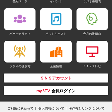
番組ページ
イベント
ラジオ番組表
パーソナリティ
ポッドキャスト
今月の推薦曲
ラジオの聴き方
企業情報
ＳＴＶテレビ
ＳＮＳアカウント
my STV
会員ログイン
ご利用にあたって
個人情報について
著作権とリンクについて