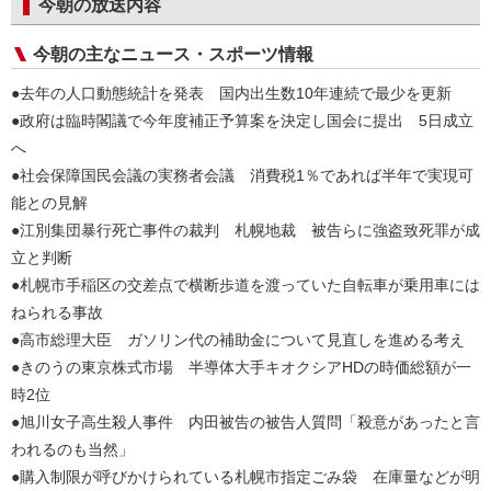
今朝の放送内容
今朝の主なニュース・スポーツ情報
●去年の人口動態統計を発表 国内出生数10年連続で最少を更新
●政府は臨時閣議で今年度補正予算案を決定し国会に提出 5日成立
へ
●社会保障国民会議の実務者会議 消費税1％であれば半年で実現可
能との見解
●江別集団暴行死亡事件の裁判 札幌地裁 被告らに強盗致死罪が成
立と判断
●札幌市手稲区の交差点で横断歩道を渡っていた自転車が乗用車には
ねられる事故
●高市総理大臣 ガソリン代の補助金について見直しを進める考え
●きのうの東京株式市場 半導体大手キオクシアHDの時価総額が一
時2位
●旭川女子高生殺人事件 内田被告の被告人質問「殺意があったと言
われるのも当然」
●購入制限が呼びかけられている札幌市指定ごみ袋 在庫量などが明