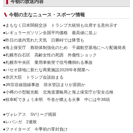
今朝の放送内容
今朝の主なニュース・スポーツ情報
●まもなく日米関税交渉 トランプ大統領も出席する意向示す
●レギュラーガソリン全国平均価格 最高値に並ぶ
●昨日の道内荒れた天気 日勝峠では降雪も
●海上保安庁 救助体制強化のため 千歳航空基地にへり配備発表
●札幌市白石区 高齢女性の死因 外傷性ショック
●札幌市中央区 乗用車衝突で信号機倒れる事故
●パセオ跡地に新たな商業施設2028年冬開業へ
●赤沢大臣 トランプ会談始まる
●JR宗谷線脱線事故 排水管詰まりが原因か
●小樽の小型観光船 北海道運輸局と海上保安庁が安全点検
●枝幸町できょう未明 牛舎が燃える火事 中には牛38頭
●ヴォレアス SVリーグ残留
●レバンガ 2連敗
●ファイターズ 今季初の零封負け