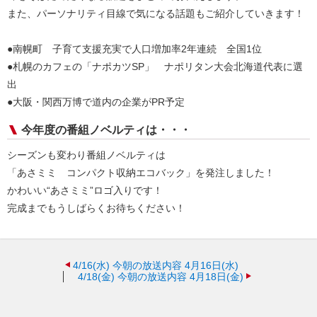
また、パーソナリティ目線で気になる話題もご紹介していきます！
●南幌町 子育て支援充実で人口増加率2年連続 全国1位
●札幌のカフェの「ナポカツSP」 ナポリタン大会北海道代表に選
出
●大阪・関西万博で道内の企業がPR予定
今年度の番組ノベルティは・・・
シーズンも変わり番組ノベルティは
「あさミミ コンパクト収納エコバック」を発注しました！
かわいい“あさミミ”ロゴ入りです！
完成までもうしばらくお待ちください！
4/16(水)
今朝の放送内容 4月16日(水)
4/18(金)
今朝の放送内容 4月18日(金)