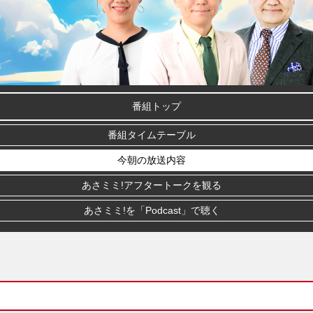
番組トップ
番組タイムテーブル
今朝の放送内容
あさミミ!アフタートークを観る
あさミミ!を「Podcast」で聴く