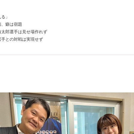
入る」
評価、癖は宿題
侑太郎選手は見せ場作れず
選手との対戦は実現せず