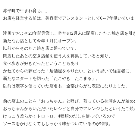
赤平町で生まれ育ち。」
お店を経営する前は、美容室でアシスタントとして6～7年働いていま
滝川でおよそ20年間営業し、昨年の2月末に閉店したたこ焼き店を引
新たなお店として今年１月にオープン。
以前からそのたこ焼き店に通っていて、
閉店したあとの空き店舗を使う人を募集していると知り、
食べ歩きが好きだったということもあり
かねてからの夢だった「居酒屋をやりたい」という思いで経営者に。
新たなスタートを切った「たこやき たこまる」。
以前は漢字を使っていた店名も、全部ひらがな表記になりました。
前の店主のことを「おっちゃん」と呼び、慕っている柿澤さんが始め
おっちゃんからいただいたレシピと自分でアレンジしたというたこ焼
けっこう柔らかくトロトロ。4種類のだしを使っているので
ソースをかけなくてもしっかり味がついているのが特徴。