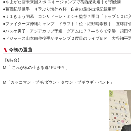
●やまがた雪未来国スポ スキージャンプで葛西紀明選手が初優勝
●葛西紀明選手 ４季ぶり海外Ｗ杯 自身の最多出場記録更新
●Ｊ１きょう開幕 コンサドーレ・ミシャ監督７季目「トップ１０に
●ファイターズ沖縄キャンプ ドラフト１位・細野晴希投手 直球
●バスケ男子・アジアカップ予選 グアムに７７—５６で辛勝 須田
●ドジャース山本由伸投手がキャンプ２度目のライブＢＰ 大谷翔平
今朝の選曲
【6時台】
M「 これが私の生きる道/ PUFFY 」
M「カッコマン・ブギ/ダウン・タウン・ブギウギ・バンド」