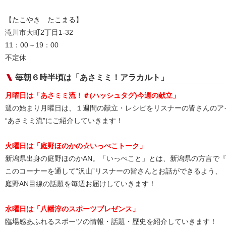
【たこやき たこまる】
滝川市大町2丁目1-32
11：00～19：00
不定休
毎朝６時半頃は「あさミミ！アラカルト」
月曜日は「
あさミミ流！＃(ハッシュタグ)今週の献立
」
週の始まり月曜日は、１週間の献立・レシピをリスナーの皆さんのア
“あさミミ流”にご紹介していきます！
火曜日は
「
庭野ほのかの☆いっぺこトーク
」
新潟県出身の庭野ほのかAN。「いっぺこと」とは、新潟県の方言で
このコーナーを通して“沢山”リスナーの皆さんとお話ができるよう、
庭野AN目線の話題を毎週お届けしていきます！
水曜日は「八幡淳のスポーツプレゼンス」
臨場感あふれるスポーツの情報・話題・歴史を紹介していきます！