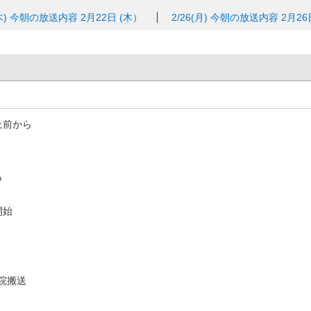
木)
今朝の放送内容 2月22日 (木）
2/26(月)
今朝の放送内容 2月26
上前から
も
開始
院搬送