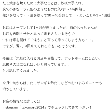
たこ焼きを焼くために大事なことは、鉄板の手入れ。
炭で小さなドラム缶のようなものに入れ3～4時間熱し
焦げを取って・・油を塗って30～40分熱して・・といことを3～4回
お店はオープンして1ヶ月が経ちましたが、前のおっちゃんが
お店を再開させたと思って来る方もいるそうで
中には扉を開けて「違う」と言って帰ってしまう方も・・。
ですが、週2、3回来てくれる方もいるそうです。
今後は「気軽に入れるお店を目指して、アットホームにしたい。
息抜きの場になればいいと思っています。」
とお話してくれました。
今月中旬からは、たこザンギや酢だこなどのおつまみメニューも
増やしています。
お店の情報など詳しくは
Instagram「takomaru2024」でチェックしてみて下さい！