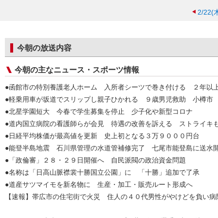
2/22(
今朝の放送内容
今朝の主なニュース・スポーツ情報
●函館市の特別養護老人ホーム 入所者シーツで巻き付ける ２年以
●軽乗用車が坂道でスリップし親子ひかれる ９歳男児救助 小樽市
●北星学園短大 今春で学生募集を停止 少子化や新型コロナ
●道内国立病院の看護師らが会見 待遇の改善を訴える ストライキ
●日経平均株価が最高値を更新 史上初となる３万９０００円台
●能登半島地震 石川県管理の水道管補修完了 七尾市能登島に送水
●「政倫審」２８・２９日開催へ 自民派閥の政治資金問題
●名称は「日高山脈襟裳十勝国立公園」に 「十勝」追加で了承
●道産サツマイモを新名物に 生産・加工・販売ルート形成へ
【速報】帯広市の住宅街で火災 住人の４０代男性がやけどを負い病