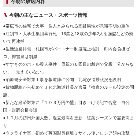
今朝の放送内容
今朝の主なニュース・スポーツ情報
●帯広市の住宅で火事 住人とみられる高齢男性が意識不明の重体
●江別市・大学生集団暴行死 16歳と18歳の少年2人を強盗などの疑
いで再逮捕
●生活道路排雪 札幌市がパートナー制度廃止検討 町内会負担ゼ
ロ、排雪量は削減
●すすきののホテル殺人事件 母親の６回目の裁判で父親「分からな
い」「覚えていない」
●泊原発安全対策工事を報道陣に公開 北電が進捗状況を説明
●貨物脱線から初めてＪＲ北海道社長が言及「検査のルール設定の問
題」
●新たな経済対策に「１０３万円の壁」引き上げ明記で合意 自公
国・政調会長会談
●１０月の訪日外国人数、過去最高を更新 紅葉シーズンで需要高ま
り
●ウクライナ軍、初めて英国製長距離ミサイル使いロシア領内攻撃