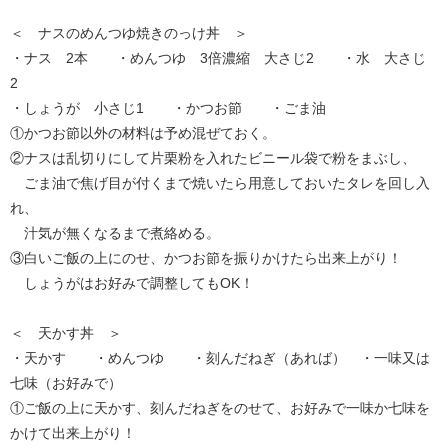
＜ ナスのめんつゆ焼きのっけ丼 ＞
・ナス 2本 ・めんつゆ 3倍濃縮 大さじ2 ・水 大さじ
2
・しょうが 小さじ1 ・かつお節 ・ごま油
①かつお節以外の材料は予め混ぜておく。
②ナスは乱切りにして片栗粉を入れたビニール袋で粉をまぶし、
ごま油で焦げ目が付くまで焼いたら用意しておいたタレを回し入
れ、
汁気が無くなるまで煮絡める。
③白いご飯の上にのせ、かつお節を振りかけたら出来上がり！
しょうがはお好みで調整してもOK！
＜ 天かす丼 ＞
・天かす ・めんつゆ ・刻んだねぎ（あれば） ・一味又は
七味（お好みで）
①ご飯の上に天かす、刻んだねぎをのせて、お好みで一味か七味を
かけて出来上がり！