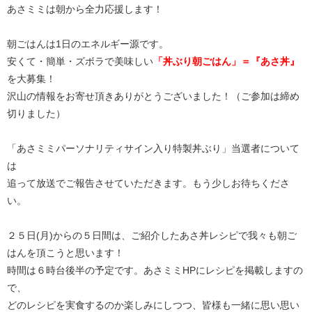
あさミミは朝から全力応援します！
朝ごはんは1日のエネルギー源です。
安くて・簡単・ズボラで美味しい
「丼ぶり朝ごはん」＝『あさ丼』
を大募集！
沢山の情報をお寄せ頂きありがとうございました！（ご参加は締め
切りました）
「あさミミパーソナリティサイン入り特製丼ぶり」当選者について
は
追って放送でご報告させていただきます。もう少しお待ちくださ
い。
２５日(月)からの５日間は、ご紹介したあさ丼レシピで我々も朝ご
はんを頂こうと思います！
時間は６時台後半の予定です。あさミミHPにレシピを掲載しますの
で、
どのレシピを実食するのか楽しみにしつつ、皆様も一緒に思い思い