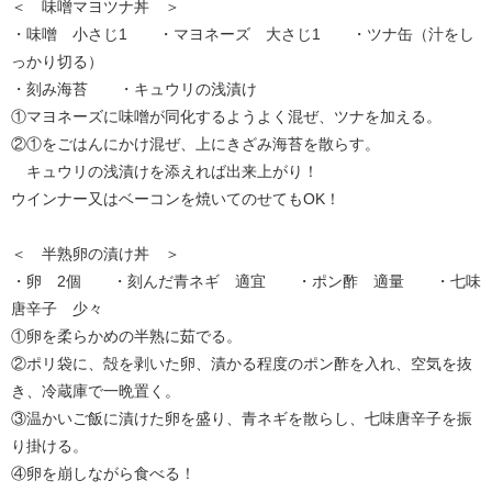
＜ 味噌マヨツナ丼 ＞
・味噌 小さじ1 ・マヨネーズ 大さじ1 ・ツナ缶（汁をし
っかり切る）
・刻み海苔 ・キュウリの浅漬け
①マヨネーズに味噌が同化するようよく混ぜ、ツナを加える。
②①をごはんにかけ混ぜ、上にきざみ海苔を散らす。
キュウリの浅漬けを添えれば出来上がり！
ウインナー又はベーコンを焼いてのせてもOK！
＜ 半熟卵の漬け丼 ＞
・卵 2個 ・刻んだ青ネギ 適宜 ・ポン酢 適量 ・七味
唐辛子 少々
①卵を柔らかめの半熟に茹でる。
②ポリ袋に、殻を剥いた卵、漬かる程度のポン酢を入れ、空気を抜
き、冷蔵庫で一晩置く。
③温かいご飯に漬けた卵を盛り、青ネギを散らし、七味唐辛子を振
り掛ける。
④卵を崩しながら食べる！