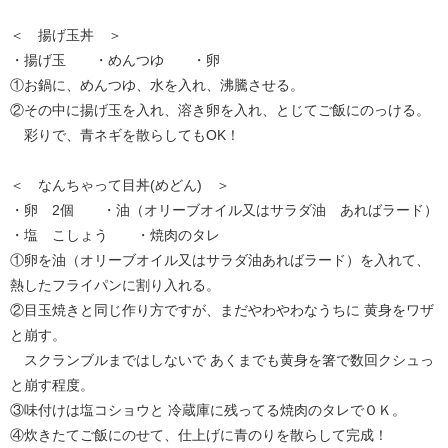
＜ 揚げ玉丼 ＞
・揚げ玉 ・めんつゆ ・卵
①お鍋に、めんつゆ、水を入れ、沸騰させる。
②その中に揚げ玉を入れ、溶き卵を入れ、とじてご飯にのっける。
彩りで、青ネギを散らしてもOK！
＜ なんちゃって目丼(めどん) ＞
・卵 2個 ・油（オリーブオイル又はサラダ油 あればラード）
・塩 こしょう ・焼肉のタレ
①卵を油（オリーブオイル又はサラダ油あればラード）を入れて、
熱したフライパンに割り入れる。
②目玉焼きと同じ作り方ですが、まだやわやわなうちに 黄身をワザ
と崩す。
スクランブルまではしないで あくまでも黄身を箸で数回クシュっ
と崩す程度。
③味付けは塩コショウと 冷蔵庫に残ってる焼肉のタレでＯＫ。
④炊きたてご飯にのせて、仕上げに青のりを散らして完成！