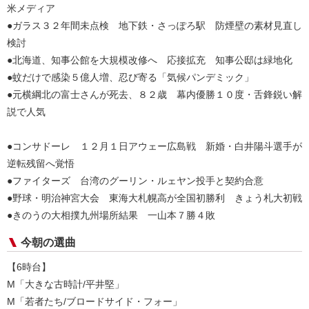
米メディア
●ガラス３２年間未点検 地下鉄・さっぽろ駅 防煙壁の素材見直し
検討
●北海道、知事公館を大規模改修へ 応接拡充 知事公邸は緑地化
●蚊だけで感染５億人増、忍び寄る「気候パンデミック」
●元横綱北の富士さんが死去、８２歳 幕内優勝１０度・舌鋒鋭い解
説で人気
●コンサドーレ １２月１日アウェー広島戦 新婚・白井陽斗選手が
逆転残留へ覚悟
●ファイターズ 台湾のグーリン・ルェヤン投手と契約合意
●野球・明治神宮大会 東海大札幌高が全国初勝利 きょう札大初戦
●きのうの大相撲九州場所結果 一山本７勝４敗
今朝の選曲
【6時台】
M「大きな古時計/平井堅」
M「若者たち/ブロードサイド・フォー」