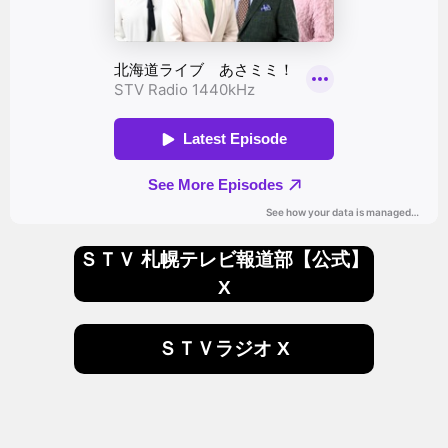
ＳＴＶ 札幌テレビ報道部【公式】
X
ＳＴＶラジオ X