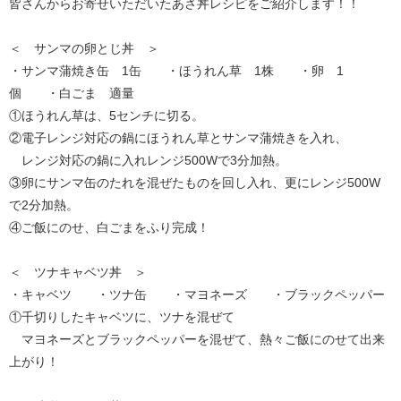
皆さんからお寄せいただいたあさ丼レシピをご紹介します！！
＜ サンマの卵とじ丼 ＞
・サンマ蒲焼き缶 1缶 ・ほうれん草 1株 ・卵 1
個 ・白ごま 適量
①ほうれん草は、5センチに切る。
②電子レンジ対応の鍋にほうれん草とサンマ蒲焼きを入れ、
レンジ対応の鍋に入れレンジ500Wで3分加熱。
③卵にサンマ缶のたれを混ぜたものを回し入れ、更にレンジ500W
で2分加熱。
④ご飯にのせ、白ごまをふり完成！
＜ ツナキャベツ丼 ＞
・キャベツ ・ツナ缶 ・マヨネーズ ・ブラックペッパー
①千切りしたキャベツに、ツナを混ぜて
マヨネーズとブラックペッパーを混ぜて、熱々ご飯にのせて出来
上がり！