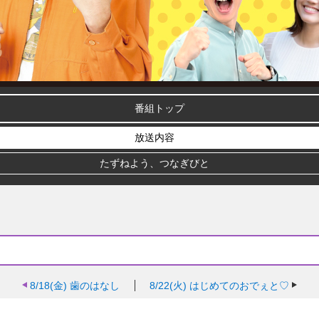
番組トップ
放送内容
たずねよう、つなぎびと
8/18(金)
歯のはなし
8/22(火)
はじめてのおでぇと♡