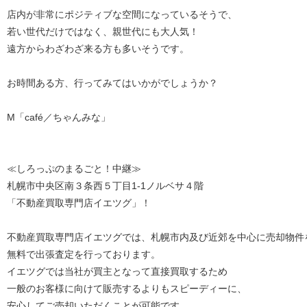
店内が非常にポジティブな空間になっているそうで、
若い世代だけではなく、親世代にも大人気！
遠方からわざわざ来る方も多いそうです。
お時間ある方、行ってみてはいかがでしょうか？
M「café／ちゃんみな」
≪しろっぷのまるごと！中継≫
札幌市中央区南３条西５丁目1-1ノルベサ４階
「不動産買取専門店イエツグ」！
不動産買取専門店イエツグでは、札幌市内及び近郊を中心に売却物件
無料で出張査定を行っております。
イエツグでは当社が買主となって直接買取するため
一般のお客様に向けて販売するよりもスピーディーに、
安心してご売却いただくことが可能です。