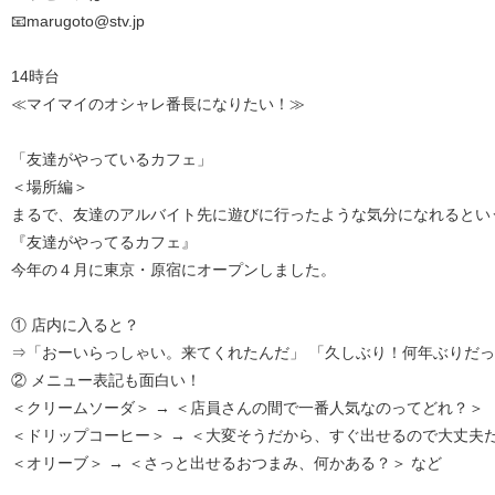
📧marugoto@stv.jp
14時台
≪マイマイのオシャレ番長になりたい！≫
「友達がやっているカフェ」
＜場所編＞
まるで、友達のアルバイト先に遊びに行ったような気分になれるとい
『友達がやってるカフェ』
今年の４月に東京・原宿にオープンしました。
① 店内に入ると？
⇒「おーいらっしゃい。来てくれたんだ」 「久しぶり！何年ぶりだ
② メニュー表記も面白い！
＜クリームソーダ＞ → ＜店員さんの間で一番人気なのってどれ？＞
＜ドリップコーヒー＞ → ＜大変そうだから、すぐ出せるので大丈夫
＜オリーブ＞ → ＜さっと出せるおつまみ、何かある？＞ など