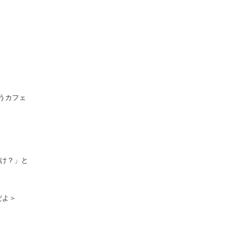
うカフェ
っけ？」と
だよ＞