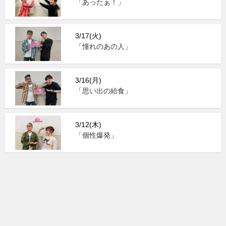
「あったぁ！」
3/17(火)
「憧れのあの人」
3/16(月)
「思い出の給食」
3/12(木)
「個性爆発」