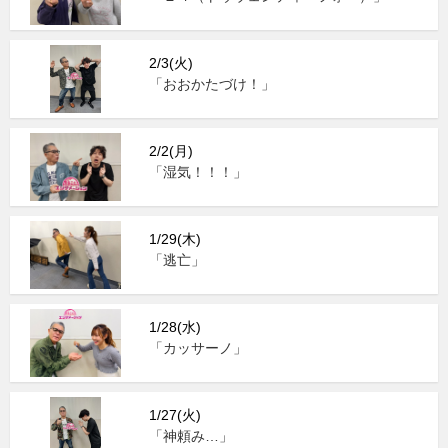
2/3(火)
「おおかたづけ！」
2/2(月)
「湿気！！！」
1/29(木)
「逃亡」
1/28(水)
「カッサーノ」
1/27(火)
「神頼み…」