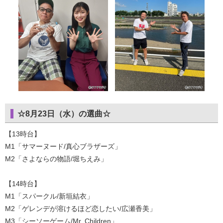
☆8月23日（水）の選曲☆
【13時台】
M1「サマーヌード/真心ブラザーズ」
M2「さよならの物語/堀ちえみ」
【14時台】
M1「スパークル/新垣結衣」
M2「ゲレンデが溶けるほど恋したい/広瀬香美」
M3「シーソーゲーム/Mr. Children」