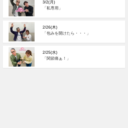
3/2(月)
「私専用」
2/26(木)
「包みを開けたら・・・」
2/25(水)
「関節痛ぁ！」