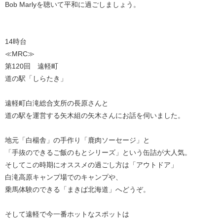
Bob Marlyを聴いて平和に過ごしましょう。
14時台
≪MRC≫
第120回 遠軽町
道の駅「しらたき」
遠軽町白滝総合支所の長原さんと
道の駅を運営する矢木組の矢木さんにお話を伺いました。
地元「白楊舎」の手作り「鹿肉ソーセージ」と
「手抜のできるご飯のもとシリーズ」という缶詰が大人気。
そしてこの時期にオススメの過ごし方は「アウトドア」
白滝高原キャンプ場でのキャンプや、
乗馬体験のできる「まきば北海道」へどうぞ。
そして遠軽で今一番ホットなスポットは