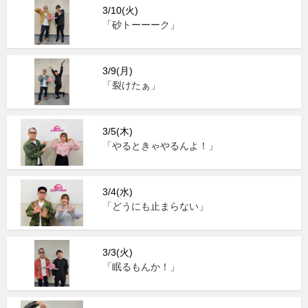
3/10(火)
「砂トーーーク」
3/9(月)
「裂けたぁ」
3/5(木)
「やるときゃやるんよ！」
3/4(水)
「どうにも止まらない」
3/3(火)
「眠るもんか！」