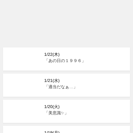
1/22(木)
「あの日の１９９６」
1/21(水)
「適当だなぁ…」
1/20(火)
「美意識✨」
1/19(月)