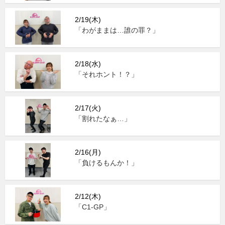
2/19(木)
「わがままは…誰の罪？」
2/18(水)
「それホント！？」
2/17(火)
「割れたなぁ…」
2/16(月)
「負けるもんか！」
2/12(木)
「C1-GP」