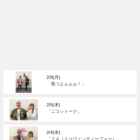
2/9(月)
「風つよぉぉぉ！」
2/5(木)
「ニコットーク」
2/4(水)
「２４（トゥウェンティーフォー）」