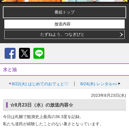
番組トップ
放送内容
たずねよう、つなぎびと
Facebook
X
LINE
水と油
8/22(火)
はじめてのおでぇと♡
8/24(木)
レンタル○○
2023年8月23日(水)
☆8月23日（水）の放送内容☆
今日は札幌で観測史上最高の36.3度を記録。
私たち道民が経験したことのない暑さとなっています。