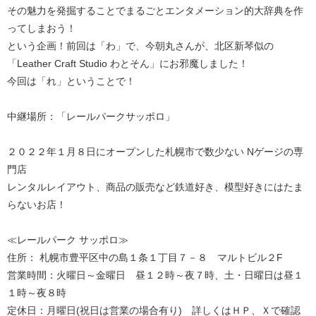
その魅力を発掘することでまるごとエンタメーション的大辞典を作
ってしまおう！
という企画！前回は「わ」で、今朝丸さんが、北区新琴似の
「Leather Craft Studio わとそん」にお邪魔しました！
今回は「れ」ということで！
中継場所：「レールパークサッポロ」
２０２２年１月８日にオープンした札幌市で数少ない Nゲージの専
門店
レンタルレイアウト、商品の販売など鉄道好き、模型好きにはたま
らないお店！
≪レールパーク サッポロ≫
住所： 札幌市豊平区中の島１条１丁目７－８ マルトビル２F
営業時間：火曜日～金曜日 昼１２時～夜７時、土・日曜日は昼１
１時～夜８時
定休日：月曜日(祝日は営業の場合有り) 詳しくはＨＰ、Ｘで確認