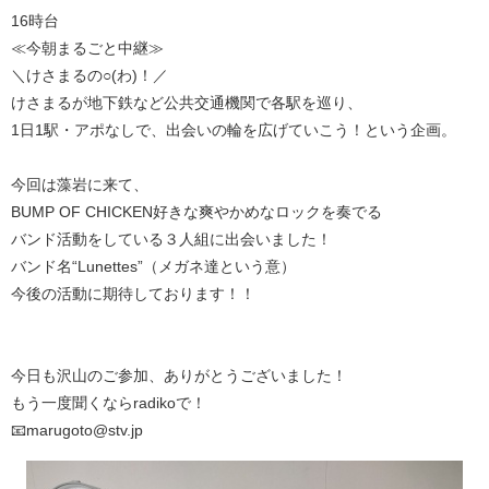
16時台
≪今朝まるごと中継≫
＼けさまるの○(わ)！／
けさまるが地下鉄など公共交通機関で各駅を巡り、
1日1駅・アポなしで、出会いの輪を広げていこう！という企画。
今回は藻岩に来て、
BUMP OF CHICKEN好きな爽やかめなロックを奏でる
バンド活動をしている３人組に出会いました！
バンド名“Lunettes”（メガネ達という意）
今後の活動に期待しております！！
今日も沢山のご参加、ありがとうございました！
もう一度聞くならradikoで！
📧marugoto@stv.jp