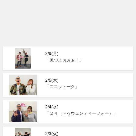
2/9(月)
「風つよぉぉぉ！」
2/5(木)
「ニコットーク」
2/4(水)
「２４（トゥウェンティーフォー）」
2/3(火)