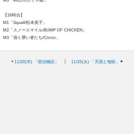
M3「神田川/かぐや姫」
【16時台】
M1「Squall/松本英子」
M2「スノースマイル/BUMP OF CHICKEN」
M3「強く儚い者たち/Cocco」
11/20(木)
「宿泊物語」
11/25(火)
「天国と地獄」