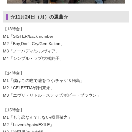
☆11月24日（月）の選曲☆
【13時台】
M1「SISTER/back number」
M2「Boy,Don't Cry/Gen Kakon」
M3「ノーバディ/シルヴィア」
M4「シンプル・ラブ/大橋純子」
【14時台】
M1「僕はこの瞳で嘘をつく/チャゲ＆飛鳥」
M2「CELESTIA/倖田來未」
M3「エヴリ・リトル・ステップ/ボビー・ブラウン」
【15時台】
M1「もう恋なんてしない/槇原敬之」
M2「Lovers Again/EXILE」