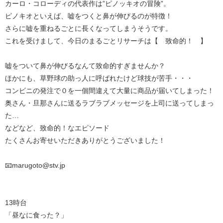
カーロ・コローディの代表作は”ピノッキオの冒険”。
ピノキオといえば、嘘をつくと鼻が伸びるのが特徴！
さらに嘘を重ねるごとに長くなってしまうそうです。
これを受けまして、今日のまるごとリサーチは【 致命的！ 】
嘘をついて鼻が伸びるなんて致命的すぎませんか？
ほかにも、草野球の助っ人に呼ばれたけど球技が苦手・・・
コンビニの発注で０を一個間違えて大量に商品が届いてしまった！
奥さん・旦那さんに送るラブラブメッセージを上司に送ってしまっ
た…
などなど、致命的！なエピソード
たくさんお寄せいただきありがとうございました！
📧marugoto@stv.jp
13時台
「昼なに食った？」