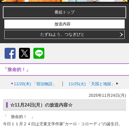
番組トップ
放送内容
たずねよう、つなぎびと
Facebook
X
LINE
「致命的！」
11/20(木)
「宿泊物語」
11/25(火)
「天国と地獄」
2025年11月24日(月)
☆11月24日(月）の放送内容☆
「 致命的！ 」
今日１１月２４日は児童文学作家”カーロ・コローディ”の誕生日。