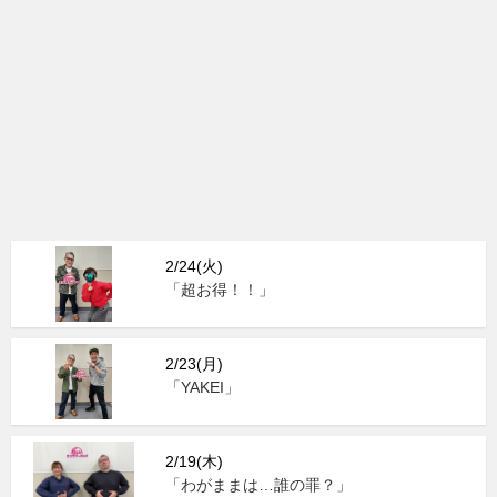
2/24(火)
「超お得！！」
2/23(月)
「YAKEI」
2/19(木)
「わがままは…誰の罪？」