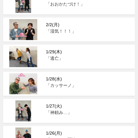
「おおかたづけ！」
2/2(月)
「湿気！！！」
1/29(木)
「逃亡」
1/28(水)
「カッサーノ」
1/27(火)
「神頼み…」
1/26(月)