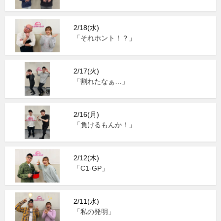
2/18(水)
「それホント！？」
2/17(火)
「割れたなぁ…」
2/16(月)
「負けるもんか！」
2/12(木)
「C1-GP」
2/11(水)
「私の発明」