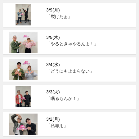
3/9(月)
「裂けたぁ」
3/5(木)
「やるときゃやるんよ！」
3/4(水)
「どうにも止まらない」
3/3(火)
「眠るもんか！」
3/2(月)
「私専用」