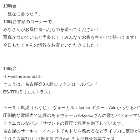
13時台
「昼なに食った？」
13時台冒頭のコーナーで、
みなさんがお昼に食べたものを送ってください！
写真がついていると尚良し！！みんなでお腹を空かせて待ってます♪
今日もたくさんの情報をお寄せいただきました！
14時台
≪FeeltheSounds≫
きょうは、名古屋発3人組ロックンロールバンド
ES-TRUS（エストラス）！
ベース：風児（ふうじ） ヴォーカル：kyoka ギター：Aitoからなる
圧倒的な歌唱力で定評のあるヴォーカルkyokaさんの歌とパフォーマ
テクニカルなバンドサウンドの音圧で観客を魅了しています。
名古屋のサーキットイベントでもトリを務めるなどライブ力に定評が
２０２３年7月には岩見沢で行われる大型野外音楽フェス