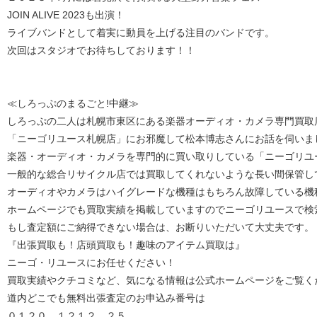
JOIN ALIVE 2023も出演！
ライブバンドとして着実に動員を上げる注目のバンドです。
次回はスタジオでお待ちしております！！
≪しろっぷのまるごと!中継≫
しろっぷの二人は札幌市東区にある楽器オーディオ・カメラ専門買取
「ニーゴリユース札幌店」にお邪魔して松本博志さんにお話を伺いま
楽器・オーディオ・カメラを専門的に買い取りしている「ニーゴリユ
一般的な総合リサイクル店では買取してくれないような長い間保管し
オーディオやカメラはハイグレードな機種はもちろん故障している機
ホームページでも買取実績を掲載していますのでニーゴリユースで検
もし査定額にご納得できない場合は、お断りいただいて大丈夫です。
『出張買取も！店頭買取も！趣味のアイテム買取は』
ニーゴ・リユースにお任せください！
買取実績やクチコミなど、気になる情報は公式ホームページをご覧く
道内どこでも無料出張査定のお申込み番号は
０１２０ １２１２ ２５