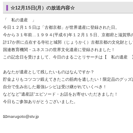
☆12月15日(月）の放送内容☆
「 私の遺産 」
今日１２月１５日は「古都京都」が世界遺産に登録された日。
今から３１年前…１９９４(平成６)年１２月１５日、京都府と滋賀県
計17か所に点在する寺社と城郭（じょうかく）古都京都の文化財とし
国連教育機関・ユネスコの世界文化遺産に登録されました！
この記念日を受けまして、今日のまるごとリサーチは【 私の遺産 
あなたが遺産として残したいものはなんですか？
貯金よりもコツコツ鍛えてきたこの筋肉を遺したい！限定品のグッズ
自分で生み出した最強レシピは受け継がれていくべき！
などなど”遺産話”エピソード・お話をお寄せいただきました！
今日もご参加ありがとうございました。
📧marugoto@stv.jp