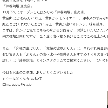
札幌市北区屯田9条2丁目1-10
『絆養鶏場 直売店』
11月下旬にオープンしたばかりの「絆養鶏場」直売店。
黄金卵(こがねらん)：桜玉・黄身がレモンイエロー。卵本来の甘みが
紅たまご(くれないたまご)：赤玉・黄身が濃いオレンジ。味も濃厚。
まずは、卵かけご飯でどちらの味が自分好みか、お試しいただきたい
鶏の種類は同じですが、全く違う食べ物をあげることでこの仕上がり
また、「究極の生ぷりん」「究極の濃厚ぷりん」は、それぞれ黄金卵
ぜひ皆さんも「ぷりん」の食べ比べや笠井さんおすすめＴＫＧの食べ
詳しくは『絆養鶏場』とインスタグラムでご検索ください。（1ﾊﾟｯｸ10
今日も沢山のご参加、ありがとうございました！
もう一度聞くならradikoで！
📧marugoto@stv.jp