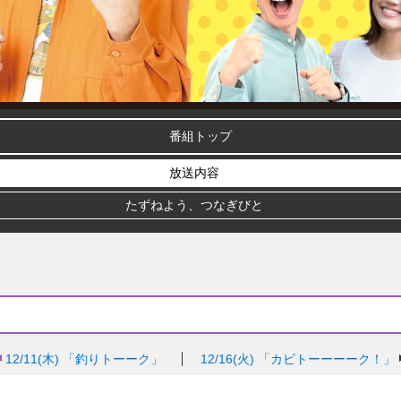
番組トップ
放送内容
たずねよう、つなぎびと
12/11(木)
「釣りトーーク」
12/16(火)
「カビトーーーーク！」