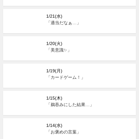
1/21(水)
「適当だなぁ…」
1/20(火)
「美意識✨」
1/19(月)
「カードゲーム！」
1/15(木)
「鵜吞みにした結果…」
1/14(水)
「お褒めの言葉」