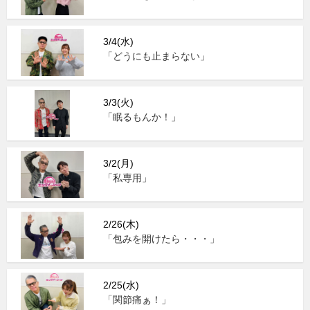
3/4(水)
「どうにも止まらない」
3/3(火)
「眠るもんか！」
3/2(月)
「私専用」
2/26(木)
「包みを開けたら・・・」
2/25(水)
「関節痛ぁ！」