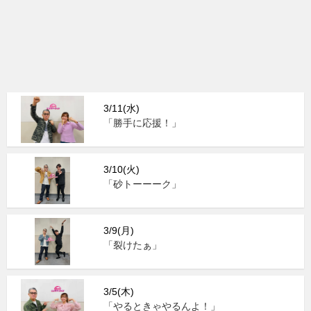
3/11(水)
「勝手に応援！」
3/10(火)
「砂トーーーク」
3/9(月)
「裂けたぁ」
3/5(木)
「やるときゃやるんよ！」