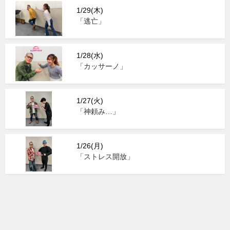
1/29(木)
「逃亡」
1/28(水)
「カッサーノ」
1/27(火)
「神頼み…」
1/26(月)
「ストレス開放」