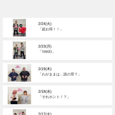
2/24(火)
「超お得！！」
2/23(月)
「YAKEI」
2/19(木)
「わがままは…誰の罪？」
2/18(水)
「それホント！？」
2/17(火)