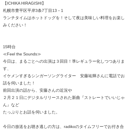
【ICHIKA HIRAGISHI】
札幌市豊平区平岸3条7丁目13－1
ランチタイムはホットドッグを！そして夜は美味しい料理をお楽し
みください！
15時台
≪Feel the Sounds≫
今日は、まるごとへの出演は３回目！準レギュラー化しつつありま
す、
イケメンすぎるシンガーソングライター 安藤祐輝さんに電話でお
話を伺いました！
前回出演の話から、安藤さんの近況や
２月２１日にデジタルリリースされた新曲『ストレートでいいじゃ
ん』など
たっぷりとお話を伺いました。
今日の放送をお聴き逃しの方は、radikoのタイムフリーでお付き合