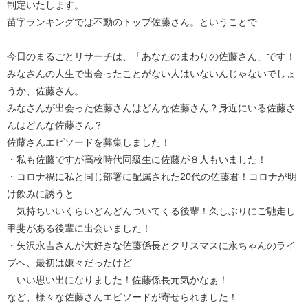
制定いたします。
苗字ランキングでは不動のトップ佐藤さん。ということで…
今日のまるごとリサーチは、「あなたのまわりの佐藤さん」です！
みなさんの人生で出会ったことがない人はいないんじゃないでしょ
うか、佐藤さん。
みなさんが出会った佐藤さんはどんな佐藤さん？身近にいる佐藤さ
んはどんな佐藤さん？
佐藤さんエピソードを募集しました！
・私も佐藤ですが高校時代同級生に佐藤が８人もいました！
・コロナ禍に私と同じ部署に配属された20代の佐藤君！コロナが明
け飲みに誘うと
気持ちいいくらいどんどんついてくる後輩！久しぶりにご馳走し
甲斐がある後輩に出会いました！
・矢沢永吉さんが大好きな佐藤係長とクリスマスに永ちゃんのライ
ブへ、最初は嫌々だったけど
いい思い出になりました！佐藤係長元気かなぁ！
など、様々な佐藤さんエピソードが寄せられました！