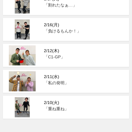
「割れたなぁ…」
2/16(月)
「負けるもんか！」
2/12(木)
「C1-GP」
2/11(水)
「私の発明」
2/10(火)
「重ね重ね」