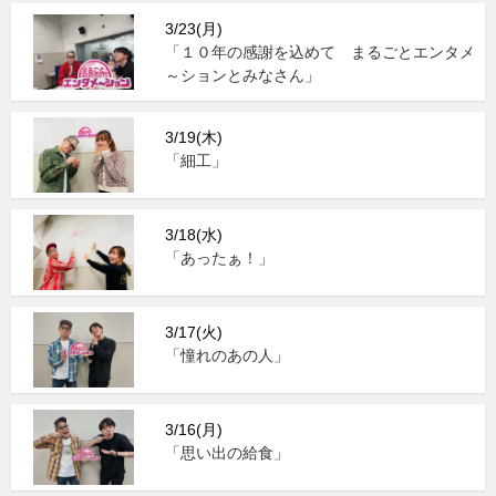
3/23(月)
「１０年の感謝を込めて まるごとエンタメ
～ションとみなさん」
3/19(木)
「細工」
3/18(水)
「あったぁ！」
3/17(火)
「憧れのあの人」
3/16(月)
「思い出の給食」