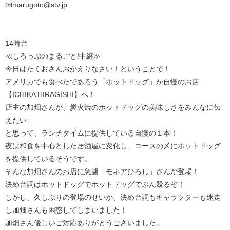
📧marugoto@stv.jp
14時台
≪しろっぷのまるごと!中継≫
今日はたくおさんおかえりなさい！ということで！
アメリカでも食べたであろう「ホットドッグ」が自慢のお店
【ICHIKA HIRAGISHI】へ！
店主の加畑さんが、炭火焼のホットドッグの美味しさをみんなに伝
えたい
と思って、ランチタイムに提供している自慢の１本！
夜は和食を中心とした居酒屋に変化し、コースの〆にホットドッグ
を提供しているそうです。
そんな加畑さんのお店に急遽「モネアひろし」さんが登場！
決め台詞はホットドッグでホットドッグでぶん殴るぞ！
しかし、久しぶりの登場のせいか、決め台詞もキャラクターも迷走
し加畑さんも困惑してしまいました！
加畑さん優しいご対応ありがとうございました。