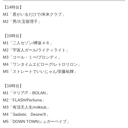
【14時台】
M1「君がいるだけで/米米クラブ」
M2「男/久宝留理子」
【15時台】
M1「二人セゾン/欅坂４６」
M2「宇宙人ガール/ライティライト」
M3「コール・ミー/ブロンディ」
M4「ワンタイムエピローグ/レトロリロン」
M5「ストレートでいいじゃん/安藤祐輝」
【16時台】
M1「マリア/T－BOLAN」
M2「FLASH/Perfume」
M3「有頂天人生/milktub」
M4「Sadistic Desire/X」
M5「DOWN TOWNシュガーベイブ」