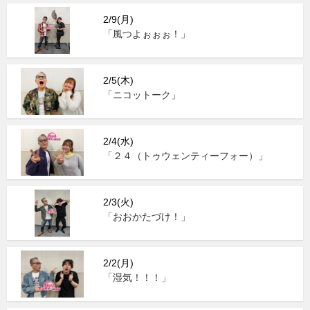
2/9(月)
「風つよぉぉぉ！」
2/5(木)
「ニコットーク」
2/4(水)
「２４（トゥウェンティーフォー）」
2/3(火)
「おおかたづけ！」
2/2(月)
「湿気！！！」