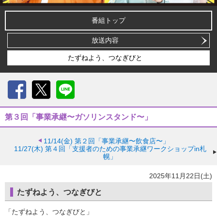
番組トップ
放送内容
たずねよう、つなぎびと
Facebook
X
LINE
第３回「事業承継〜ガソリンスタンド〜」
11/14(金)
第２回「事業承継〜飲食店〜」
11/27(木)
第４回「支援者のための事業承継ワークショップin札
幌」
2025年11月22日(土)
たずねよう、つなぎびと
「たずねよう、つなぎびと」