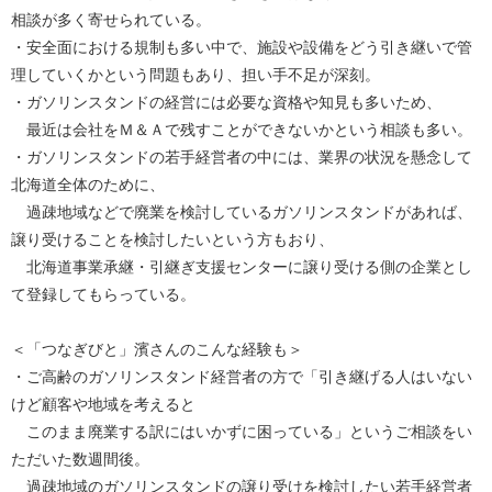
相談が多く寄せられている。
・安全面における規制も多い中で、施設や設備をどう引き継いで管
理していくかという問題もあり、担い手不足が深刻。
・ガソリンスタンドの経営には必要な資格や知見も多いため、
最近は会社をＭ＆Ａで残すことができないかという相談も多い。
・ガソリンスタンドの若手経営者の中には、業界の状況を懸念して
北海道全体のために、
過疎地域などで廃業を検討しているガソリンスタンドがあれば、
譲り受けることを検討したいという方もおり、
北海道事業承継・引継ぎ支援センターに譲り受ける側の企業とし
て登録してもらっている。
＜「つなぎびと」濱さんのこんな経験も＞
・ご高齢のガソリンスタンド経営者の方で「引き継げる人はいない
けど顧客や地域を考えると
このまま廃業する訳にはいかずに困っている」というご相談をい
ただいた数週間後。
過疎地域のガソリンスタンドの譲り受けを検討したい若手経営者