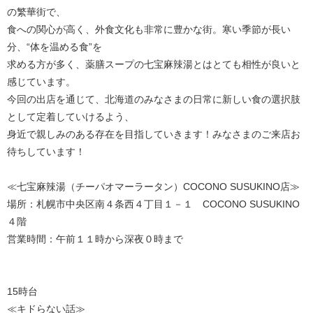
の繁華街で、
食への関心が高く、外食文化も非常に豊かな街。寒い季節が長い
分、“体を温める食”を
求める方が多く、薬膳スープの七宝麻辣湯とはとても相性が良いと
感じています。
今回の出店を通じて、北海道のみなさまの日常に新しい食の選択肢
として定着していけるよう、
身近で親しみのある存在を目指していきます！みなさまのご来店お
待ちしています！
≪七宝麻辣湯（チーパオマーラータン）COCONO SUSUKINO店≫
場所：札幌市中央区南４条西４丁目１－１ COCONO SUSUKINO
４階
営業時間：午前１１時から深夜０時まで
15時台
≪キドらない話≫