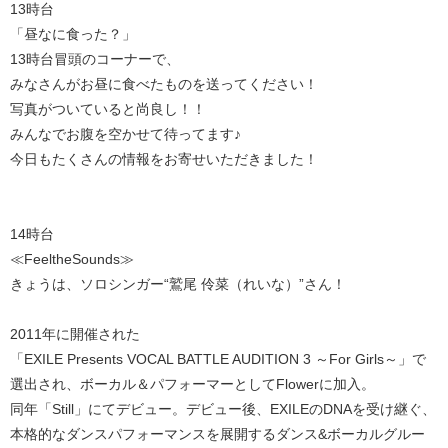
13時台
「昼なに食った？」
13時台冒頭のコーナーで、
みなさんがお昼に食べたものを送ってください！
写真がついていると尚良し！！
みんなでお腹を空かせて待ってます♪
今日もたくさんの情報をお寄せいただきました！
14時台
≪FeeltheSounds≫
きょうは、ソロシンガー“鷲尾 伶菜（れいな）”さん！
2011年に開催された
「EXILE Presents VOCAL BATTLE AUDITION 3 ～For Girls～」で
選出され、ボーカル＆パフォーマーとしてFlowerに加入。
同年「Still」にてデビュー。デビュー後、EXILEのDNAを受け継ぐ、
本格的なダンスパフォーマンスを展開するダンス&ボーカルグルー