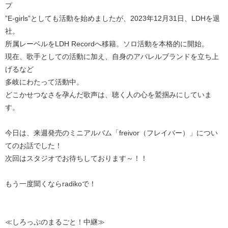
プ
”E-girls”としても活動を始めましたが、2023年12月31日、LDHを退
社。
所属レーベルをLDH Recordへ移籍。ソロ活動を本格的に開始。
現在、歌手としての活動に加え、自身のアパレルブランドを立ち上
げるなど
多岐にわたって活動中。
どこかせつなさを孕んだ歌声は、聴く人の心を鷲掴みにしていま
す。
今日は、来週発売のミニアルバム「freivor（フレイバー）」につい
てのお話でした！
次回はスタジオでお待ちしております～！！
もう一度聞くならradikoで！
≪しろっぷのまるごと！中継≫