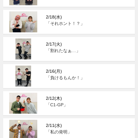
2/18(水)
「それホント！？」
2/17(火)
「割れたなぁ…」
2/16(月)
「負けるもんか！」
2/12(木)
「C1-GP」
2/11(水)
「私の発明」