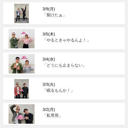
3/9(月)
「裂けたぁ」
3/5(木)
「やるときゃやるんよ！」
3/4(水)
「どうにも止まらない」
3/3(火)
「眠るもんか！」
3/2(月)
「私専用」