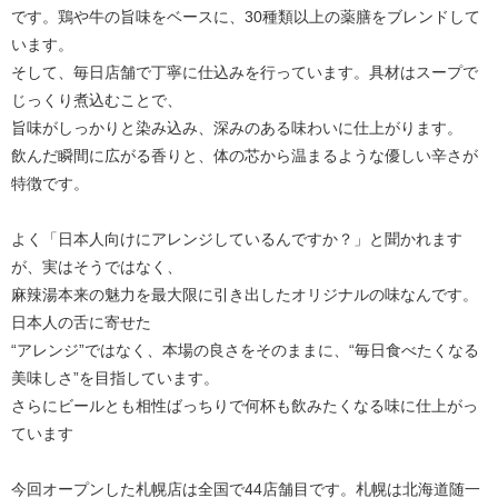
です。鶏や牛の旨味をベースに、30種類以上の薬膳をブレンドして
います。
そして、毎日店舗で丁寧に仕込みを行っています。具材はスープで
じっくり煮込むことで、
旨味がしっかりと染み込み、深みのある味わいに仕上がります。
飲んだ瞬間に広がる香りと、体の芯から温まるような優しい辛さが
特徴です。
よく「日本人向けにアレンジしているんですか？」と聞かれます
が、実はそうではなく、
麻辣湯本来の魅力を最大限に引き出したオリジナルの味なんです。
日本人の舌に寄せた
“アレンジ”ではなく、本場の良さをそのままに、“毎日食べたくなる
美味しさ”を目指しています。
さらにビールとも相性ばっちりで何杯も飲みたくなる味に仕上がっ
ています
今回オープンした札幌店は全国で44店舗目です。札幌は北海道随一