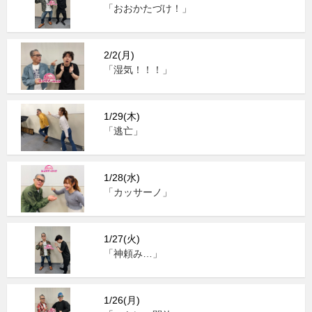
「おおかたづけ！」
2/2(月)
「湿気！！！」
1/29(木)
「逃亡」
1/28(水)
「カッサーノ」
1/27(火)
「神頼み…」
1/26(月)