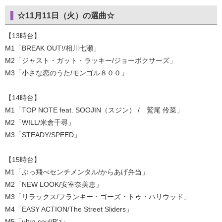
☆11月11日（火）の選曲☆
【13時台】
M1「BREAK OUT!/相川七瀬」
M2「ジャスト・ガット・ラッキー/ジョーボクサーズ」
M3「小さな恋のうた/モンゴル８００」
【14時台】
M1「TOP NOTE feat. SOOJIN（スジン） / 鷲尾 伶菜」
M2「WILL/米倉千尋」
M3「STEADY/SPEED」
【15時台】
M1「ぶっ飛べセンチメンタル/からあげ弁当」
M2「NEW LOOK/安室奈美恵」
M3「リラックス/フランキー・ゴーズ・トゥ・ハリウッド」
M4「EASY ACTION/The Street Sliders」
M5「ultra soul/B'z」