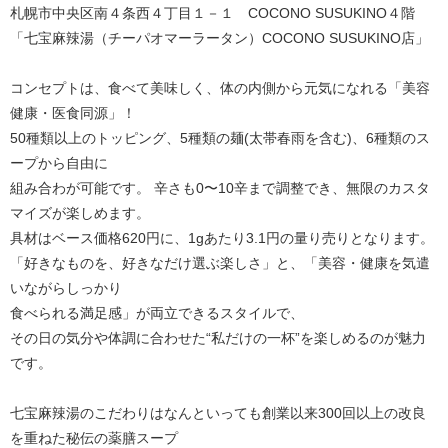
札幌市中央区南４条西４丁目１－１ COCONO SUSUKINO４階
「七宝麻辣湯（チーパオマーラータン）COCONO SUSUKINO店」
コンセプトは、食べて美味しく、体の内側から元気になれる「美容
健康・医食同源」！
50種類以上のトッピング、5種類の麺(太帯春雨を含む)、6種類のス
ープから自由に
組み合わが可能です。 辛さも0〜10辛まで調整でき、無限のカスタ
マイズが楽しめます。
具材はベース価格620円に、1gあたり3.1円の量り売りとなります。
「好きなものを、好きなだけ選ぶ楽しさ」と、「美容・健康を気遣
いながらしっかり
食べられる満足感」が両立できるスタイルで、
その日の気分や体調に合わせた“私だけの一杯”を楽しめるのが魅力
です。
七宝麻辣湯のこだわりはなんといっても創業以来300回以上の改良
を重ねた秘伝の薬膳スープ