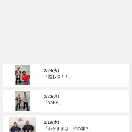
2/24(火)
「超お得！！」
2/23(月)
「YAKEI」
2/19(木)
「わがままは…誰の罪？」