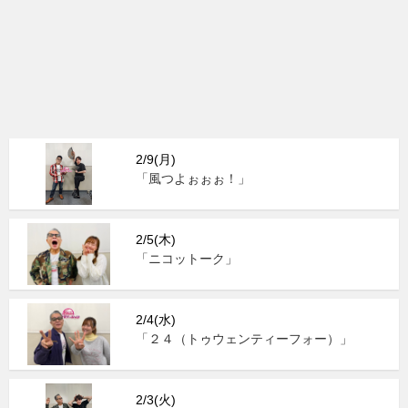
2/9(月)
「風つよぉぉぉ！」
2/5(木)
「ニコットーク」
2/4(水)
「２４（トゥウェンティーフォー）」
2/3(火)