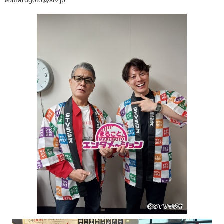
📧marugoto@stv.jp