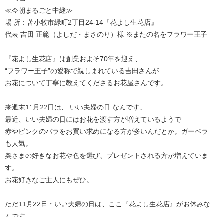
≪今朝まるごと中継≫
場 所：苫小牧市緑町2丁目24-14『花よし生花店』
代表 吉田 正範（よしだ・まさのり）様 ※またの名をフラワー王子
『花よし生花店』は創業およそ70年を迎え、
“フラワー王子”の愛称で親しまれている吉田さんが
お花について丁寧に教えてくださるお花屋さんです。
来週末11月22日は、 いい夫婦の日 なんです。
最近、いい夫婦の日にはお花を渡す方が増えているようで
赤やピンクのバラをお買い求めになる方が多いんだとか。ガーベラ
も人気。
奥さまの好きなお花や色を選び、プレゼントされる方が増えていま
す。
お花好きなご主人にもぜひ。
ただ11月22日・いい夫婦の日は、ここ『花よし生花店』がお休みな
んです。