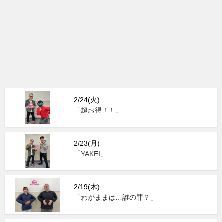
2/24(火)
「超お得！！」
2/23(月)
「YAKEI」
2/19(木)
「わがままは…誰の罪？」