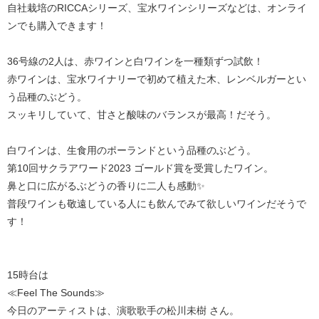
自社栽培のRICCAシリーズ、宝水ワインシリーズなどは、オンライ
ンでも購入できます！
36号線の2人は、赤ワインと白ワインを一種類ずつ試飲！
赤ワインは、宝水ワイナリーで初めて植えた木、レンベルガーとい
う品種のぶどう。
スッキリしていて、甘さと酸味のバランスが最高！だそう。
白ワインは、生食用のポーランドという品種のぶどう。
第10回サクラアワード2023 ゴールド賞を受賞したワイン。
鼻と口に広がるぶどうの香りに二人も感動✨
普段ワインも敬遠している人にも飲んでみて欲しいワインだそうで
す！
15時台は
≪Feel The Sounds≫
今日のアーティストは、演歌歌手の松川未樹 さん。