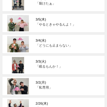
「裂けたぁ」
3/5(木)
「やるときゃやるんよ！」
3/4(水)
「どうにも止まらない」
3/3(火)
「眠るもんか！」
3/2(月)
「私専用」
2/26(木)