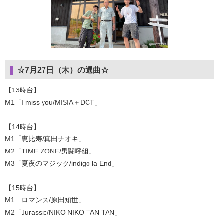
☆7月27日（木）の選曲☆
【13時台】
M1「I miss you/MISIA＋DCT」
【14時台】
M1「恵比寿/真田ナオキ」
M2「TIME ZONE/男闘呼組」
M3「夏夜のマジック/indigo la End」
【15時台】
M1「ロマンス/原田知世」
M2「Jurassic/NIKO NIKO TAN TAN」