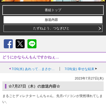
番組トップ
放送内容
たずねよう、つなぎびと
Facebook
X
LINE
どうにかならんもんですかねぇ…
7/26(水)
あれって…まさか…
7/28(金)
幸せな結末
2023年7月27日(木)
☆7月27日（木）の放送内容☆
まるごとディレクター しんちゃん、先月パソコンが突然壊れてしま
い、