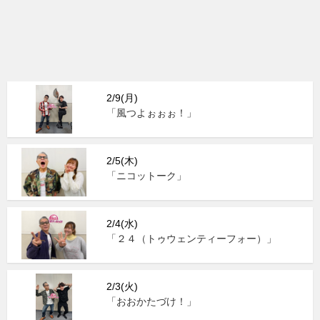
2/9(月)
「風つよぉぉぉ！」
2/5(木)
「ニコットーク」
2/4(水)
「２４（トゥウェンティーフォー）」
2/3(火)
「おおかたづけ！」