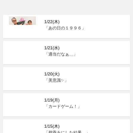
1/22(木)
「あの日の１９９６」
1/21(水)
「適当だなぁ…」
1/20(火)
「美意識✨」
1/19(月)
「カードゲーム！」
1/15(木)
「鵜吞みにした結果…」