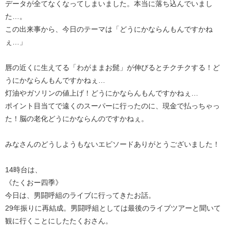
データが全てなくなってしまいました。本当に落ち込んでいまし
た…。
この出来事から、今日のテーマは「どうにかならんもんですかね
ぇ…」
唇の近くに生えてる「わがままお髭」が伸びるとチクチクする！ど
うにかならんもんですかねぇ…
灯油やガソリンの値上げ！どうにかならんもんですかねぇ…
ポイント目当てで遠くのスーパーに行ったのに、現金で払っちゃっ
た！脳の老化どうにかならんのですかねぇ。
みなさんのどうしようもないエピソードありがとうございました！
14時台は、
《たくおー四季》
今日は、男闘呼組のライブに行ってきたお話。
29年振りに再結成。男闘呼組としては最後のライブツアーと聞いて
観に行くことにしたたくおさん。