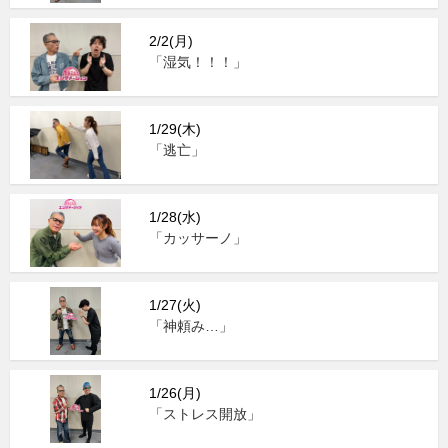
2/2(月)
「湿気！！！」
1/29(木)
「逃亡」
1/28(水)
「カッサーノ」
1/27(火)
「神頼み…」
1/26(月)
「ストレス開放」