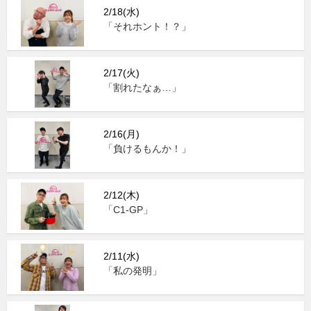
2/18(水)
「それホント！？」
2/17(火)
「割れたなぁ…」
2/16(月)
「負けるもんか！」
2/12(木)
「C1-GP」
2/11(水)
「私の発明」