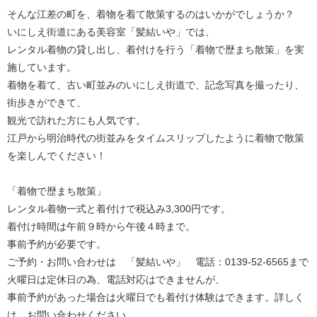
そんな江差の町を、着物を着て散策するのはいかがでしょうか？
いにしえ街道にある美容室「髪結いや」では、
レンタル着物の貸し出し、着付けを行う「着物で歴まち散策」を実
施しています。
着物を着て、古い町並みのいにしえ街道で、記念写真を撮ったり、
街歩きができて、
観光で訪れた方にも人気です。
江戸から明治時代の街並みをタイムスリップしたように着物で散策
を楽しんでください！
「着物で歴まち散策」
レンタル着物一式と着付けで税込み3,300円です。
着付け時間は午前９時から午後４時まで。
事前予約が必要です。
ご予約・お問い合わせは 「髪結いや」 電話：0139-52-6565まで
火曜日は定休日の為、電話対応はできませんが、
事前予約があった場合は火曜日でも着付け体験はできます。詳しく
は、お問い合わせください。