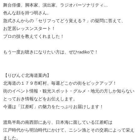
舞台俳優、脚本家、演出家、ラジオパーソナリティ…
色んな顔を持つ明さん。
急式さんからの「セリフってどう覚える？」の疑問に答えて、
お芝居レッスンスタート！
プロの技を教えてくれました！
もう一度お聴きになりたい方は、ぜひradikoで！
【りびんぐ北海道案内】
北海道の１７９市町村、毎週どこかの街をピックアップ！
街のイベント情報・観光スポット・グルメ・地元の方しか知らない
とっておき情報などをお伝えします。
今週は「江差町」の魅力をたっぷりお届けします！
渡島半島の南西部にあり、日本海に面している江差町は
江戸時代から明治時代にかけて、ニシン漁とその交易によって栄え
ました。