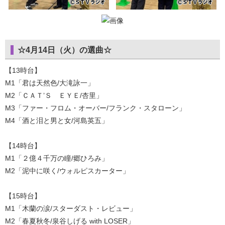
☆4月14日（火）の選曲☆
【13時台】
M1「君は天然色/大滝詠一」
M2「ＣＡＴ’Ｓ ＥＹＥ/杏里」
M3「ファー・フロム・オーバー/フランク・スタローン」
M4「酒と泪と男と女/河島英五」
【14時台】
M1「２億４千万の瞳/郷ひろみ」
M2「泥中に咲く/ウォルピスカーター」
【15時台】
M1「木蘭の涙/スターダスト・レビュー」
M2「春夏秋冬/泉谷しげる with LOSER」