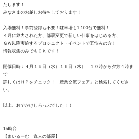
たします！
みなさまのお越しお待ちしております！
入場無料！事前登録も不要！駐車場も1,100台で無料！
４月に衆力された方、部署変更で新しい仕事をはじめる方、
ＧＷ以降実施するプロジェクト・イベントで五悩みの方！
情報収集のみでもＯＫです！
開催日時：４月１５日（水）１６日（木） １０時から夕方４時ま
で
詳しくはＨＰをチェック！「産業交流フェア」と検索してくださ
い。
以上、おでかけしろっぷでした！！
15時台
【まいるーむ 逸人の部屋】