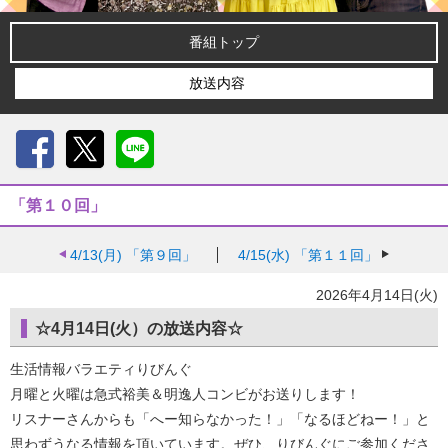
番組トップ
放送内容
Facebook
X
LINE
「第１０回」
4/13(月)
「第９回」
4/15(水)
「第１１回」
2026年4月14日(火)
☆4月14日(火）の放送内容☆
生活情報バラエティりびんぐ
月曜と火曜は急式裕美＆明逸人コンビがお送りします！
リスナーさんからも「へー知らなかった！」「なるほどねー！」と
思わずうなる情報を頂いています。ぜひ、りびんぐにご参加くださ