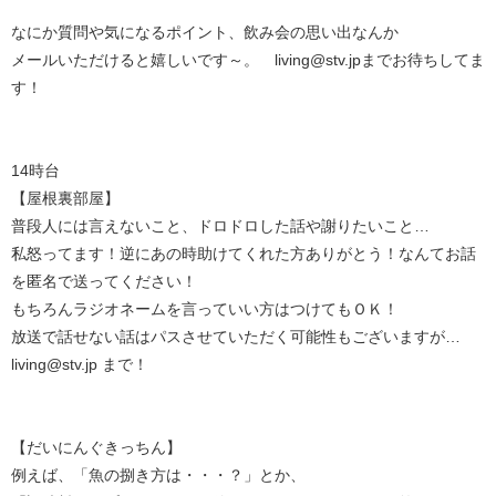
なにか質問や気になるポイント、飲み会の思い出なんか
メールいただけると嬉しいです～。 living@stv.jpまでお待ちしてま
す！
14時台
【屋根裏部屋】
普段人には言えないこと、ドロドロした話や謝りたいこと…
私怒ってます！逆にあの時助けてくれた方ありがとう！なんてお話
を匿名で送ってください！
もちろんラジオネームを言っていい方はつけてもＯＫ！
放送で話せない話はパスさせていただく可能性もございますが…
living@stv.jp まで！
【だいにんぐきっちん】
例えば、「魚の捌き方は・・・？」とか、