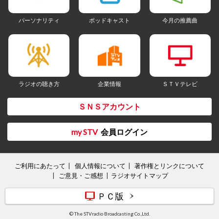
パーソナリティ
ポッドキャスト
今月の推薦曲
ラジオの聴き方
企業情報
ＳＴＶテレビ
ＳＮＳアカウント
my STV
会員ログイン
ご利用にあたって
個人情報について
著作権とリンクについて
ご意見・ご感想
ラジオサイトマップ
ＰＣ版
© The STVradio Broadcasting Co.,Ltd.