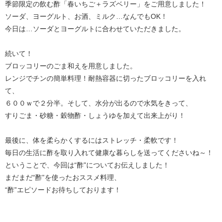
季節限定の飲む酢「春いちご＋ラズベリー」をご用意しました！
ソーダ、ヨーグルト、お酒、ミルク…なんでもOK！
今日は…ソーダとヨーグルトに合わせていただきました。
続いて！
ブロッコリーのごま和えを用意しました。
レンジでチンの簡単料理！耐熱容器に切ったブロッコリーを入れ
て、
６００ｗで２分半。そして、水分が出るので水気をきって、
すりごま・砂糖・穀物酢・しょうゆを加えて出来上がり！
最後に、体を柔らかくするにはストレッチ・柔軟です！
毎日の生活に酢を取り入れて健康な暮らしを送ってくださいね～！
ということで、今回は“酢”についてお伝えしました！
まだまだ“酢”を使ったおススメ料理、
“酢”エピソードお待ちしております！