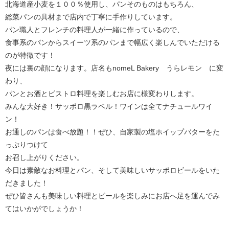
北海道産小麦を１００％使用し、パンそのものはもちろん、
総菜パンの具材まで店内で丁寧に手作りしています。
パン職人とフレンチの料理人が一緒に作っているので、
食事系のパンからスイーツ系のパンまで幅広く楽しんでいただける
のが特徴です！
夜には裏の顔になります。店名もnomeL Bakery うらレモン に変
わり、
パンとお酒とビストロ料理を楽しむお店に様変わりします。
みんな大好き！サッポロ黒ラベル！ワインは全てナチュールワイ
ン！
お通しのパンは食べ放題！！ぜひ、自家製の塩ホイップバターをた
っぷりつけて
お召し上がりください。
今日は素敵なお料理とパン、そして美味しいサッポロビールをいた
だきました！
ぜひ皆さんも美味しい料理とビールを楽しみにお店へ足を運んでみ
てはいかがでしょうか！