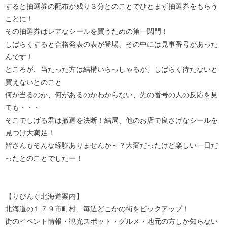
すると抽選券の配布が残り３分とのことでひとまず抽選券をもらう
ことに！
その抽選券はレアなシールを買うための第一関門！
しばらくすると合格発表の表が登場、その中には見事番号があった
んです！
ところが、当たった方は結構いらっしゃるが、しばらく待たないと
買えないとのこと
何が当るのか、何があるのかわからない、先の番号の人の反応を見
ても・・・
そこでしげる君は撤退を決断！結局、他のお店で良さげなシールを
見つけ大満足！
皆さんもそんな経験ありませんか～？大変だったけど楽しい一日だ
ったとのことでしたー！
【りびんぐ北海道案内】
北海道の１７９市町村、毎週どこかの街をピックアップ！
街のイベント情報・観光スポット・グルメ・地元の方しか知らない