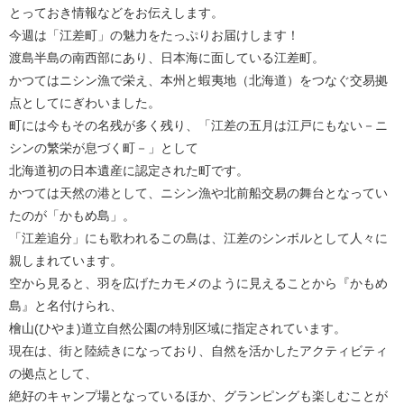
とっておき情報などをお伝えします。
今週は「江差町」の魅力をたっぷりお届けします！
渡島半島の南西部にあり、日本海に面している江差町。
かつてはニシン漁で栄え、本州と蝦夷地（北海道）をつなぐ交易拠
点としてにぎわいました。
町には今もその名残が多く残り、「江差の五月は江戸にもない－ニ
シンの繁栄が息づく町－」として
北海道初の日本遺産に認定された町です。
かつては天然の港として、ニシン漁や北前船交易の舞台となってい
たのが「かもめ島」。
「江差追分」にも歌われるこの島は、江差のシンボルとして人々に
親しまれています。
空から見ると、羽を広げたカモメのように見えることから『かもめ
島』と名付けられ、
檜山(ひやま)道立自然公園の特別区域に指定されています。
現在は、街と陸続きになっており、自然を活かしたアクティビティ
の拠点として、
絶好のキャンプ場となっているほか、グランピングも楽しむことが