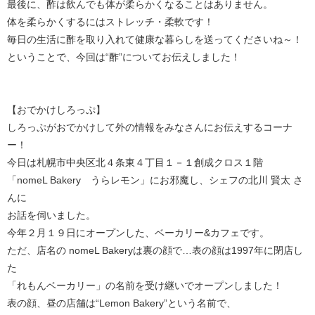
最後に、酢は飲んでも体が柔らかくなることはありません。
体を柔らかくするにはストレッチ・柔軟です！
毎日の生活に酢を取り入れて健康な暮らしを送ってくださいね～！
ということで、今回は“酢”についてお伝えしました！
【おでかけしろっぷ】
しろっぷがおでかけして外の情報をみなさんにお伝えするコーナ
ー！
今日は札幌市中央区北４条東４丁目１－１創成クロス１階
「nomeL Bakery うらレモン」にお邪魔し、シェフの北川 賢太 さ
んに
お話を伺いました。
今年２月１９日にオープンした、ベーカリー&カフェです。
ただ、店名の nomeL Bakeryは裏の顔で…表の顔は1997年に閉店し
た
「れもんベーカリー」の名前を受け継いでオープンしました！
表の顔、昼の店舗は“Lemon Bakery”という名前で、