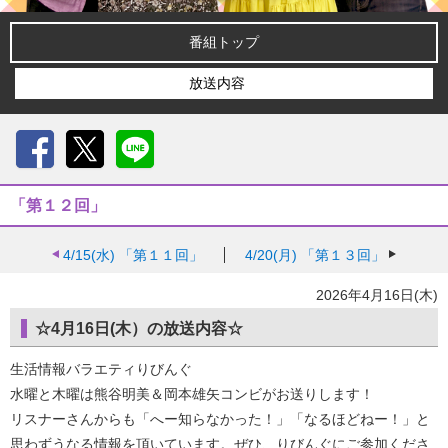
番組トップ
放送内容
Facebook
X
LINE
「第１２回」
4/15(水)
「第１１回」
4/20(月)
「第１３回」
2026年4月16日(木)
☆4月16日(木）の放送内容☆
生活情報バラエティりびんぐ
水曜と木曜は熊谷明美＆岡本雄矢コンビがお送りします！
リスナーさんからも「へー知らなかった！」「なるほどねー！」と
思わずうなる情報を頂いています。ぜひ、りびんぐにご参加くださ