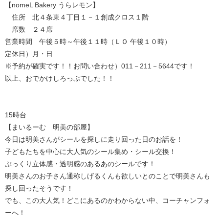
【nomeL Bakery うらレモン】
住所 北４条東４丁目１－１創成クロス１階
席数 ２４席
営業時間 午後５時～午後１１時（ＬＯ 午後１０時）
定休日）月・日
※予約が確実です！！お問い合わせ）011－211－5644です！
以上、おでかけしろっぷでした！！
15時台
【まいるーむ 明美の部屋】
今日は明美さんがシールを探しに走り回った日のお話を！
子どもたちを中心に大人気のシール集め・シール交換！
ぷっくり立体感・透明感のあるあのシールです！
明美さんのお子さん通称しげるくんも欲しいとのことで明美さんも
探し回ったそうです！
でも、この大人気！どこにあるのかわからない中、コーチャンフォ
ーへ！