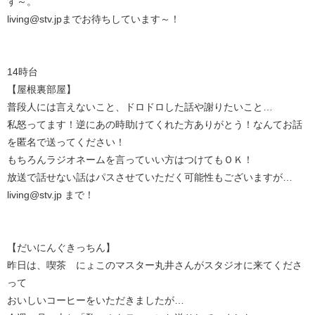
す～。
living@stv.jpまでお待ちしています～！
14時台
【屋根裏部屋】
普段人には言えないこと、ドロドロした話や謝りたいこと…
私怒ってます！逆にあの時助けてくれた方ありがとう！なんてお話
を匿名で送ってください！
もちろんラジオネームを言っていい方はつけてもＯＫ！
放送で話せない話はパスさせていただく可能性もございますが…
living@stv.jp まで！
【だいにんぐきっちん】
昨日は、喫茶 にょこのマスター丸井さんがスタジオに来てくださ
って
おいしいコーヒーをいただきましたが…