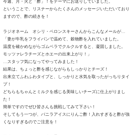
今週、月・火と「酢」！をテーマにお送りしていました。
ということで、リスナーからたくさんのメッセージいただいており
ますので、酢の続きを！
ラジオネーム オシリ・ペロンスキーさんからこんなメールが…
「妻が牛乳をフライパンで温めて、穀物酢を入れていました。
温度を確かめながらゴムベラでクルクルすると、凝固しました。
モッツァレラチーズとホエーの出来上がり！」
…スタッフ気になってやってみました！
結果は、ちょっと酢を感じながらもしっかりとチーズ！
出来立てふわふわタイプと、しっかりと水気を取ったがっちりタイ
プ！
どちらもちゃんとミルクを感じる美味しいチーズに仕上がりまし
た！
簡単ですのでぜひ皆さんも挑戦してみて下さい！
そしてもう一つが、バニラアイスにりんご酢！入れすぎると酢が強
くなりすぎるのでご注意を！