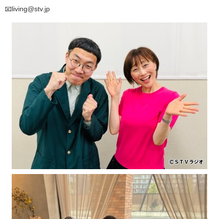
📧living@stv.jp