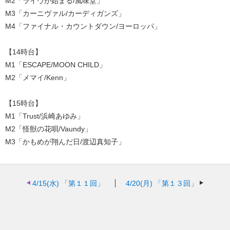
M2「ライヴが始まる/風味堂」
M3「カーニヴァル/カーディガンズ」
M4「ファイナル・カウントダウン/ヨーロッパ」
【14時台】
M1「ESCAPE/MOON CHILD」
M2「メマイ/Kenn」
【15時台】
M1「Trust/浜崎あゆみ」
M2「怪獣の花唄/Vaundy」
M3「かもめが翔んだ日/渡辺真知子」
4/15(水)
「第１１回」
4/20(月)
「第１３回」