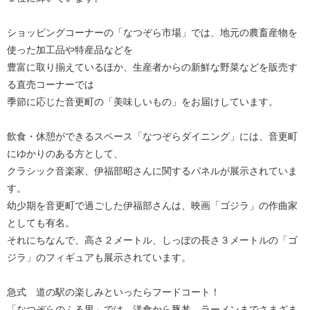
ショッピングコーナーの「なつぞら市場」では、地元の農畜産物を
使った加工品や特産品などを
豊富に取り揃えているほか、生産者からの新鮮な野菜などを販売す
る直売コーナーでは
季節に応じた音更町の「美味しいもの」をお届けしています。
飲食・休憩ができるスペース「なつぞらダイニング」には、音更町
にゆかりのある方として、
クラシック音楽家、伊福部昭さんに関するパネルが展示されていま
す。
幼少期を音更町で過ごした伊福部さんは、映画「ゴジラ」の作曲家
としても有名。
それにちなんで、高さ２メートル、しっぽの長さ３メートルの「ゴ
ジラ」のフィギュアも展示されています。
急式 道の駅の楽しみといったらフードコート！
「なつぞらのふる里」では、洋食から豚丼、ラーメンまでさまざま