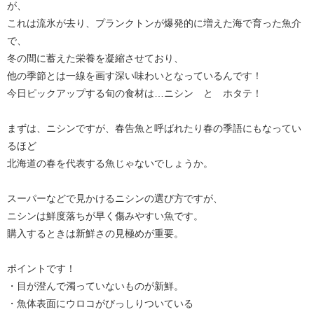
が、
これは流氷が去り、プランクトンが爆発的に増えた海で育った魚介
で、
冬の間に蓄えた栄養を凝縮させており、
他の季節とは一線を画す深い味わいとなっているんです！
今日ピックアップする旬の食材は…ニシン と ホタテ！
まずは、ニシンですが、春告魚と呼ばれたり春の季語にもなってい
るほど
北海道の春を代表する魚じゃないでしょうか。
スーパーなどで見かけるニシンの選び方ですが、
ニシンは鮮度落ちが早く傷みやすい魚です。
購入するときは新鮮さの見極めが重要。
ポイントです！
・目が澄んで濁っていないものが新鮮。
・魚体表面にウロコがびっしりついている