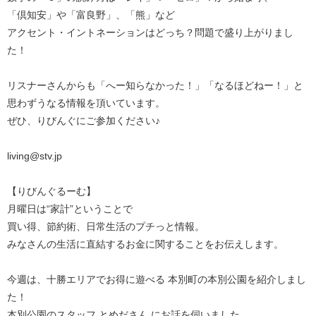
「倶知安」や「富良野」、「熊」など
アクセント・イントネーションはどっち？問題で盛り上がりまし
た！
リスナーさんからも「へー知らなかった！」「なるほどねー！」と
思わずうなる情報を頂いています。
ぜひ、りびんぐにご参加ください♪
living@stv.jp
【りびんぐるーむ】
月曜日は“家計”ということで
買い得、節約術、日常生活のプチっと情報。
みなさんの生活に直結するお金に関することをお伝えします。
今週は、十勝エリアでお得に遊べる 本別町の本別公園を紹介しまし
た！
本別公園のスタッフ とめださん にお話を伺いました。