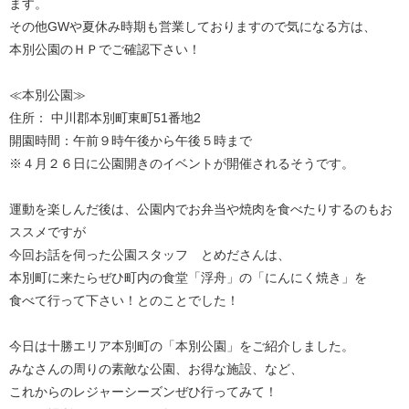
ます。
その他GWや夏休み時期も営業しておりますので気になる方は、
本別公園のＨＰでご確認下さい！
≪本別公園≫
住所： 中川郡本別町東町51番地2
開園時間：午前９時午後から午後５時まで
※４月２６日に公園開きのイベントが開催されるそうです。
運動を楽しんだ後は、公園内でお弁当や焼肉を食べたりするのもお
ススメですが
今回お話を伺った公園スタッフ とめださんは、
本別町に来たらぜひ町内の食堂「浮舟」の「にんにく焼き」を
食べて行って下さい！とのことでした！
今日は十勝エリア本別町の「本別公園」をご紹介しました。
みなさんの周りの素敵な公園、お得な施設、など、
これからのレジャーシーズンぜひ行ってみて！