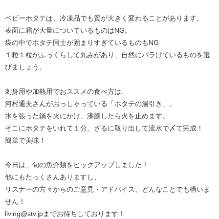
ベビーホタテは、冷凍品でも質が大きく変わることがあります。
表面に霜が大量についているものはNG。
袋の中でホタテ同士が固まりすぎているものもNG
１粒１粒がふっくらして丸みがあり、自然にバラけているものを選
びましょう。
刺身用や加熱用でおススメの食べ方は、
河村通夫さんがおっしゃっている「ホタテの湯引き」。
水を張った鍋を火にかけ、沸騰したら火を止めます。
そこにホタテをいれて１分。ざるに取り出して流水で〆て完成！
簡単で美味！
今日は、旬の魚介類をピックアップしました！
他にもたっくさんありますし、
リスナーの方々からのご意見・アドバイス、どんなことでも構いま
せん！
living@stv.jpまでお待ちしております！