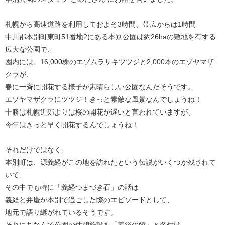
札幌から高速道路を利用しておよそ3時間、帯広からは1時間
中川郡本別町東町51番地2にある本別公園は約26haの敷地を有する
広大な公園で、
園内には、16,000株のエゾムラサキツツジと2,000本のエゾヤマザ
クラが、
春に一斉に開花する様子が素晴らしい公園なんだそうです。
エゾヤマザクラにツツジ！きっと素敵な風景なんでしょうね！
十勝は札幌近郊よりは桜の開花が遅いと言われていますが、
今年はきっと早く開花するんでしょうね！
それだけではなく、
本別町は、源義経がこの地を訪れたという伝説がいくつか残されて
いて、
その中でも特に「義経つまづき石」の話は
義経と弁慶が本別で過ごした際のエピソードとして、
地元で語り継がれているそうです。