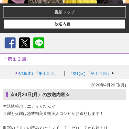
番組トップ
放送内容
Facebook
X
LINE
「第１３回」
4/16(木)
「第１２回」
4/21(火)
「第１４回」
2026年4月20日(月)
☆4月20日(月）の放送内容☆
生活情報バラエティりびんぐ
月曜と火曜は急式裕美＆明逸人コンビがお送りします！
数字の「０」の読み方は「レイ」？「ゼロ」？から始まり、