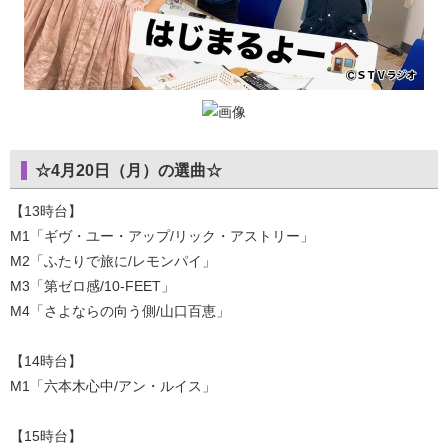
☆4月20日（月）の選曲☆
【13時台】
M1「ギヴ・ユー・アップ/リック・アストリー」
M2「ふたりで旅に/レモンパイ」
M3「第ゼロ感/10-FEET」
M4「さよならの向う側/山口百恵」
【14時台】
M1「六本木心中/アン・ルイス」
【15時台】