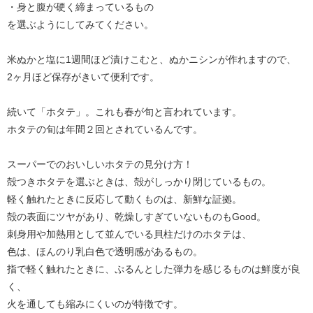
・身と腹が硬く締まっているもの
を選ぶようにしてみてください。
米ぬかと塩に1週間ほど漬けこむと、ぬかニシンが作れますので、
2ヶ月ほど保存がきいて便利です。
続いて「ホタテ」。これも春が旬と言われています。
ホタテの旬は年間２回とされているんです。
スーパーでのおいしいホタテの見分け方！
殻つきホタテを選ぶときは、殻がしっかり閉じているもの。
軽く触れたときに反応して動くものは、新鮮な証拠。
殻の表面にツヤがあり、乾燥しすぎていないものもGood。
刺身用や加熱用として並んでいる貝柱だけのホタテは、
色は、ほんのり乳白色で透明感があるもの。
指で軽く触れたときに、ぷるんとした弾力を感じるものは鮮度が良
く、
火を通しても縮みにくいのが特徴です。