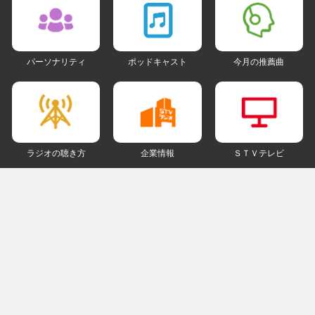
パーソナリティ
ポッドキャスト
今月の推薦曲
ラジオの聴き方
企業情報
ＳＴＶテレビ
ＳＮＳアカウント
my STV
会員ログイン
ご利用にあたって
個人情報について
著作権とリンクについて
ご意見・ご感想
ラジオサイトマップ
ＰＣ版