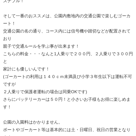
ズナブル！
そして一番のおススメは、公園内敷地内の交通公園で楽しむゴーカ
ート！
交通公園の名の通り、コース内には信号機や踏切などが配置されて
おり
親子で交通ルールを学ぶ事が出来ます！
こちらの料金・・・なんと1人乗りで２００円、２人乗りで３００円
と
家計にも優しいんです！
(ゴーカートの利用は１４０ｃｍ未満及び小学３年生以下は運転不可
ですが
２人乗りで保護者運転の場合は同乗OKです)
さらにバッテリーカーは５０円！と小さいお子様もお得に楽しめま
す！
公園の入園料はかかりません。
ボートやゴーカート等は基本的には土・日曜日、祝日の営業となり