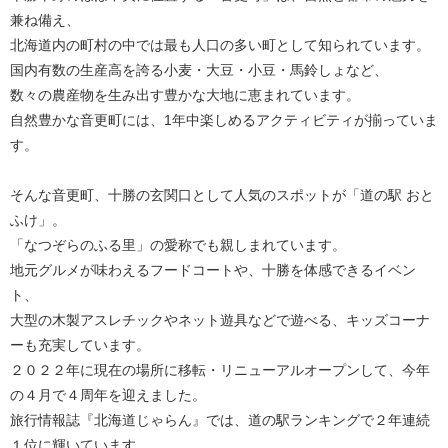
兼ね備え、
北海道内の町村の中では最も人口の多い町として知られています。
国内有数の生産高を誇る小麦・大豆・小豆・馬鈴しょなど、
数々の農産物を生み出す豊かな大地に恵まれています。
自然豊かな音更町には、1年中楽しめるアクティビティが揃っていま
す。
そんな音更町、十勝の玄関口として人気のスポットが「道の駅 おと
ふけ」。
「なつぞらのふる里」の愛称でも親しまれています。
地元グルメが味わえるフードコートや、十勝を体感できるイベン
ト、
大型の木製アスレチックやネット遊具などで遊べる、キッズコーナ
ーも充実しています。
２０２２年に現在の場所に移転・リニューアルオープンして、今年
の４月で４周年を迎えました。
旅行情報誌『北海道じゃらん』では、道の駅ランキングで２年連続
１位に輝いています。