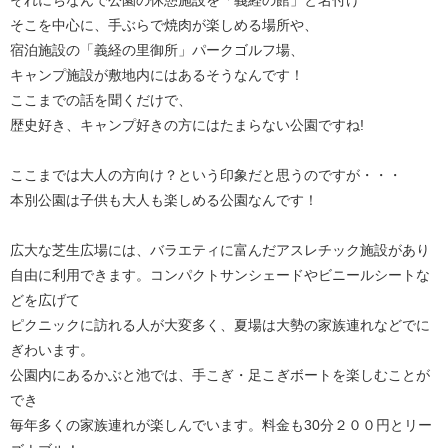
それにちなんで公園の休憩施設を「義経の館」と名付け
そこを中心に、手ぶらで焼肉が楽しめる場所や、
宿泊施設の「義経の里御所」パークゴルフ場、
キャンプ施設が敷地内にはあるそうなんです！
ここまでの話を聞くだけで、
歴史好き、キャンプ好きの方にはたまらない公園ですね!
ここまでは大人の方向け？という印象だと思うのですが・・・
本別公園は子供も大人も楽しめる公園なんです！
広大な芝生広場には、バラエティに富んだアスレチック施設があり
自由に利用できます。コンパクトサンシェードやビニールシートな
どを広げて
ピクニックに訪れる人が大変多く、夏場は大勢の家族連れなどでに
ぎわいます。
公園内にあるかぶと池では、手こぎ・足こぎボートを楽しむことが
でき
毎年多くの家族連れが楽しんでいます。料金も30分２００円とリー