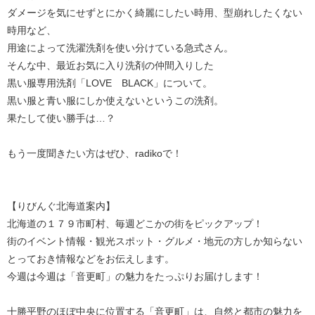
ダメージを気にせずとにかく綺麗にしたい時用、型崩れしたくない
時用など、
用途によって洗濯洗剤を使い分けている急式さん。
そんな中、最近お気に入り洗剤の仲間入りした
黒い服専用洗剤「LOVE BLACK」について。
黒い服と青い服にしか使えないというこの洗剤。
果たして使い勝手は…？
もう一度聞きたい方はぜひ、radikoで！
【りびんぐ北海道案内】
北海道の１７９市町村、毎週どこかの街をピックアップ！
街のイベント情報・観光スポット・グルメ・地元の方しか知らない
とっておき情報などをお伝えします。
今週は今週は「音更町」の魅力をたっぷりお届けします！
十勝平野のほぼ中央に位置する「音更町」は、自然と都市の魅力を