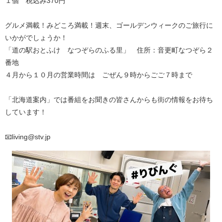
１個 税込み370円
グルメ満載！みどころ満載！週末、ゴールデンウィークのご旅行に
いかがでしょうか！
「道の駅おとふけ なつぞらのふる里」 住所：音更町なつぞら２
番地
４月から１０月の営業時間は ごぜん９時からごご７時まで
「北海道案内」では番組をお聞きの皆さんからも街の情報をお待ち
しています！
📧living@stv.jp