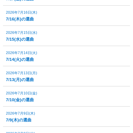
2026年7月16日(木)
7/16(木)の選曲
2026年7月15日(水)
7/15(水)の選曲
2026年7月14日(火)
7/14(火)の選曲
2026年7月13日(月)
7/13(月)の選曲
2026年7月10日(金)
7/10(金)の選曲
2026年7月9日(木)
7/9(木)の選曲