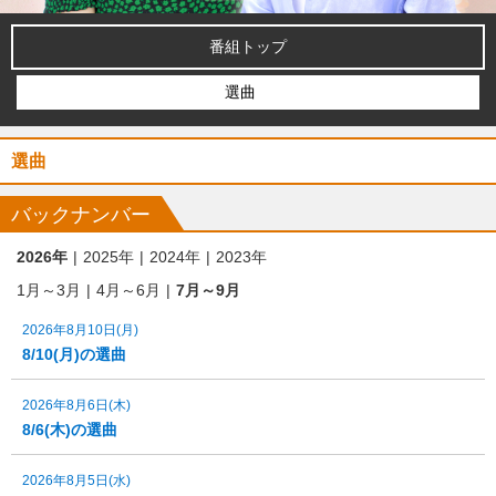
番組トップ
選曲
選曲
バックナンバー
2026年
2025年
2024年
2023年
1月～3月
4月～6月
7月～9月
2026年8月10日(月)
8/10(月)の選曲
2026年8月6日(木)
8/6(木)の選曲
2026年8月5日(水)