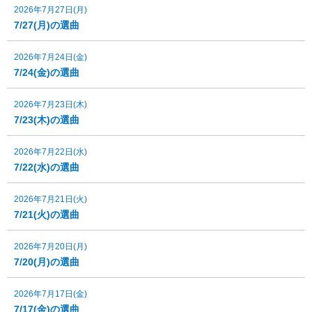
2026年7月27日(月)
7/27(月)の選曲
2026年7月24日(金)
7/24(金)の選曲
2026年7月23日(木)
7/23(木)の選曲
2026年7月22日(水)
7/22(水)の選曲
2026年7月21日(火)
7/21(火)の選曲
2026年7月20日(月)
7/20(月)の選曲
2026年7月17日(金)
7/17(金)の選曲