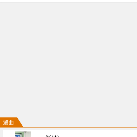
選曲
8/6(木)