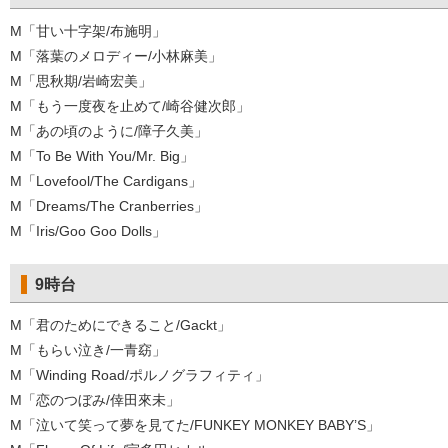
M「甘い十字架/布施明」
M「落葉のメロディー/小林麻美」
M「思秋期/岩崎宏美」
M「もう一度夜を止めて/崎谷健次郎」
M「あの頃のように/障子久美」
M「To Be With You/Mr. Big」
M「Lovefool/The Cardigans」
M「Dreams/The Cranberries」
M「Iris/Goo Goo Dolls」
9時台
M「君のためにできること/Gackt」
M「もらい泣き/一青窈」
M「Winding Road/ポルノグラフィティ」
M「恋のつぼみ/倖田來未」
M「泣いて笑って夢を見てた/FUNKEY MONKEY BABY’S」