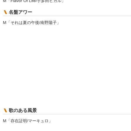
M「Flavor Of Life/宇多田ヒカル」
名盤アワー
M「それは夏の午後/南野陽子」
歌のある風景
M「存在証明/マーキュロ」