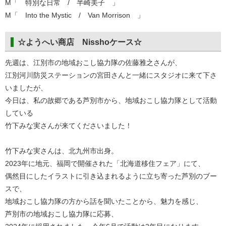
M「 特別な日常 / 半崎美子 」
M「 Into the Mystic / Van Morrison 」
☆ようへい商店 Nisshoケース☆
先週は、江別市の地域おこし協力隊の佐藤雅之さんが、
江別河川防災ステーションの宮田さんと一緒にスタジオに来て下さ
いましたが、
今日は、私の故郷である芦別市から、地域おこし協力隊として活動
している
竹下みな実さんが来てくださいました！
竹下みな実さんは、北九州市出身。
2023年に地元、福岡で開催された「北海道移住フェア」にて、
偶然目にしたイラストに引き込まれるように立ち寄った芦別のブー
スで、
地域おこし協力隊の方から話を聞いたことから、魅力を感じ、
芦別市の地域おこし協力隊に応募、