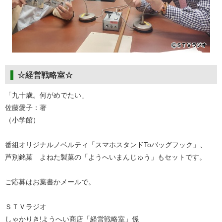
☆経営戦略室☆
「九十歳。何がめでたい」
佐藤愛子：著
（小学館）
番組オリジナルノベルティ「スマホスタンドToバッグフック」、
芦別銘菓 よねた製菓の「ようへいまんじゅう」もセットです。
ご応募はお葉書かメールで。
ＳＴＶラジオ
しゃかりき!ようへい商店「経営戦略室」係