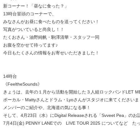
新コーナー！「昼なに食った？」
13時台冒頭のコーナーで、
みなさんがお昼に食べたものを送ってください！
写真がついていると尚良し！！
たくおさん・油野純帆・駒澤清華・スタッフ一同
お腹を空かせて待ってます♪
今日もたくさんの情報をお寄せいただきました！
14時台
《FeeltheSounds》
きょうは、去年の１月から活動を開始した３人組ロックバンドLET ME
ボーカル・Mattyさんとドラム・Lyoさんがスタジオに来てください
メンバーのご紹介や、北海道の気になる事！
そして、4月23日（水）にDigital Releaseされる「Svveet Pea」のお
7月4日(金) PENNY LANEでの LIVE TOUR 2025 について