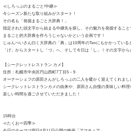
≪しろっぷのまるごと!中継≫
今シーズン新たな取り組みがスタート！
その名も「発掘まるごと大辞典！」
指定された頭文字から始まる中継先を探し、その魅力を発掘すること
まるごと的大辞典を作ろうじゃないかという企画です！
じゅんぺいさん曰く大辞典の「典」は10周年のTenにもかかっている
「げ」からスタートし「づ」へ、そして今日は「し」！その文字から
【シークレットレストラン カメ】
住所：札幌市中央区円山西町7丁目5－9
オーナーシェフの原田さんがしろっぷの二人を暖かく迎えてくれまし
シークレットレストランカメの由来や、原田さん自慢の美味しい料理
楽しい時間を過ごさせていただきました！
15時台
≪たくおー四季≫
今日のテーマは明日4月11日公開の映画「アマチュア」