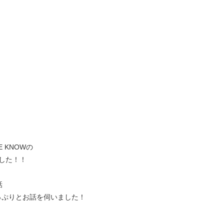
 KNOWの
ました！！
話
など たっぷりとお話を伺いました！