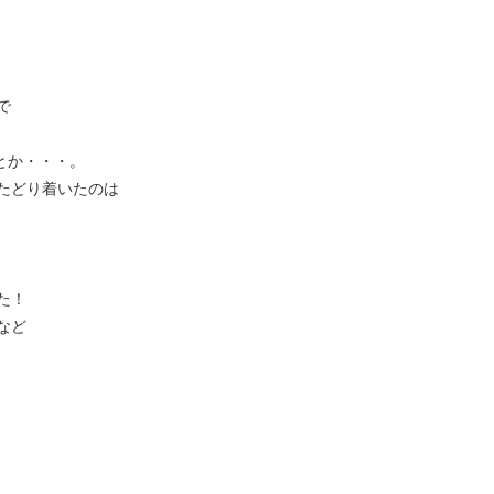
で
とか・・・。
たどり着いたのは
た！
など