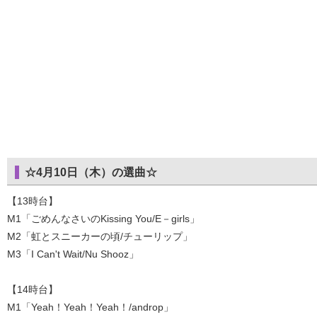
☆4月10日（木）の選曲☆
【13時台】
M1「ごめんなさいのKissing You/E－girls」
M2「虹とスニーカーの頃/チューリップ」
M3「I Can't Wait/Nu Shooz」
【14時台】
M1「Yeah！Yeah！Yeah！/androp」