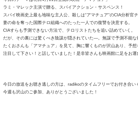
ラミ・マレック主演で贈る、スパイアクション・サスペンス！
スパイ映画史上最も地味な主人公、殺しは“アマチュア”のCIA分析官
妻の命を奪った国際テロ組織へのたった一人での復讐を決意する。
CIAすらも予測できない方法で、テロリストたちを追い詰めていく。
だが、その裏には驚くべき陰謀が隠されていた—。無謀で予測不能な
たくおさんも「アマチュア」を見て、胸に響くものが沢山あり、予想
注目して下さい！と話していました！是非皆さんも映画館に足をお運
今日の放送をお聴き逃しの方は、radikoのタイムフリーでお付き合い
今週も沢山のご参加、ありがとうございました！