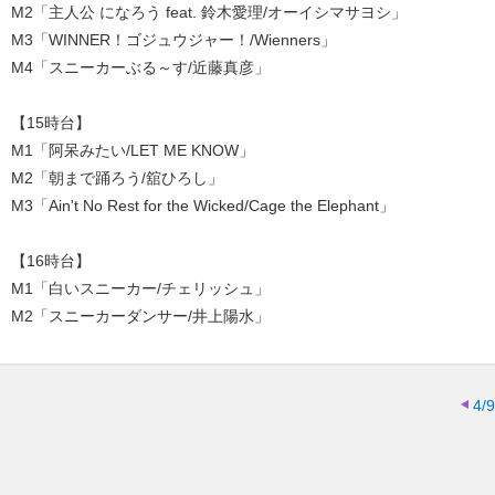
M2「主人公 になろう feat. 鈴木愛理/オーイシマサヨシ」
M3「WINNER！ゴジュウジャー！/Wienners」
M4「スニーカーぶる～す/近藤真彦」
【15時台】
M1「阿呆みたい/LET ME KNOW」
M2「朝まで踊ろう/舘ひろし」
M3「Ain't No Rest for the Wicked/Cage the Elephant」
【16時台】
M1「白いスニーカー/チェリッシュ」
M2「スニーカーダンサー/井上陽水」
4/