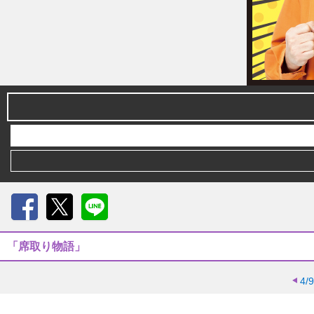
Facebook
X
LINE
「席取り物語」
4/