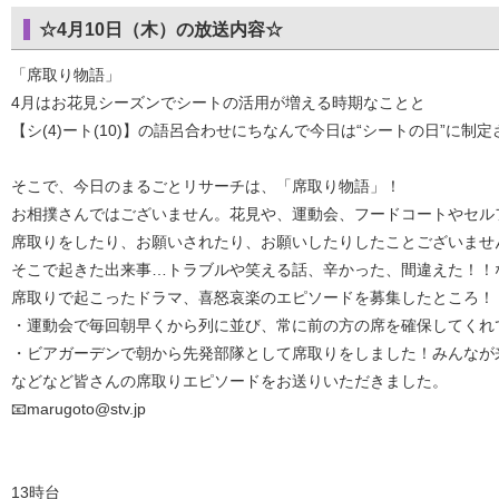
☆4月10日（木）の放送内容☆
「席取り物語」
4月はお花見シーズンでシートの活用が増える時期なことと
【シ(4)ート(10)】の語呂合わせにちなんで今日は“シートの日”に制
そこで、今日のまるごとリサーチは、「席取り物語」！
お相撲さんではございません。花見や、運動会、フードコートやセル
席取りをしたり、お願いされたり、お願いしたりしたことございませ
そこで起きた出来事…トラブルや笑える話、辛かった、間違えた！！
席取りで起こったドラマ、喜怒哀楽のエピソードを募集したところ！
・運動会で毎回朝早くから列に並び、常に前の方の席を確保してくれ
・ビアガーデンで朝から先発部隊として席取りをしました！みんなが
などなど皆さんの席取りエピソードをお送りいただきました。
📧marugoto@stv.jp
13時台