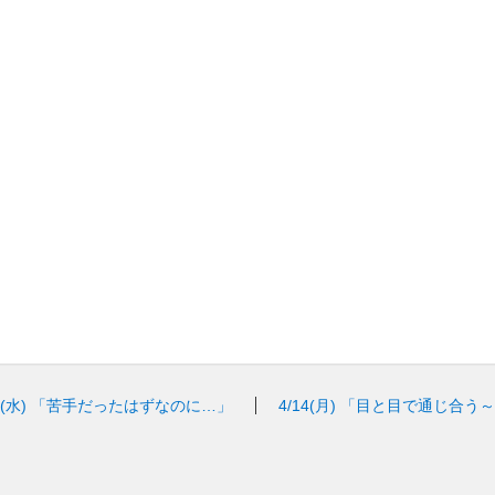
9(水)
「苦手だったはずなのに…」
4/14(月)
「目と目で通じ合う～