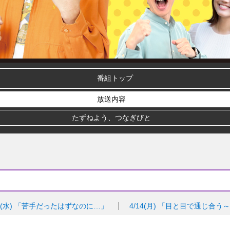
番組トップ
放送内容
たずねよう、つなぎびと
9(水)
「苦手だったはずなのに…」
4/14(月)
「目と目で通じ合う～