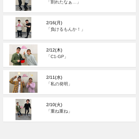
「割れたなぁ…」
2/16(月)
「負けるもんか！」
2/12(木)
「C1-GP」
2/11(水)
「私の発明」
2/10(火)
「重ね重ね」