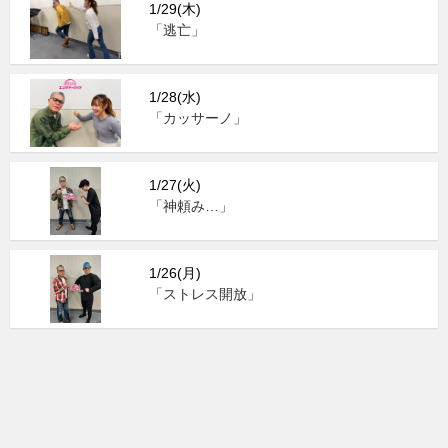
1/29(木)
「逃亡」
1/28(水)
「カッサーノ」
1/27(火)
「神頼み…」
1/26(月)
「ストレス開放」