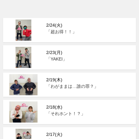
2/24(火)
「超お得！！」
2/23(月)
「YAKEI」
2/19(木)
「わがままは…誰の罪？」
2/18(水)
「それホント！？」
2/17(火)