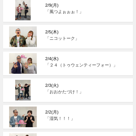
2/9(月)
「風つよぉぉぉ！」
2/5(木)
「ニコットーク」
2/4(水)
「２４（トゥウェンティーフォー）」
2/3(火)
「おおかたづけ！」
2/2(月)
「湿気！！！」