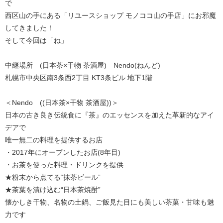
で
西区山の手にある「リユースショップ モノココ山の手店」にお邪魔
してきました！
そして今回は「ね」
中継場所 (日本茶×干物 茶酒屋) Nendo(ねんど)
札幌市中央区南3条西2丁目 KT3条ビル 地下1階
＜Nendo ((日本茶×干物 茶酒屋))＞
日本の古き良き伝統食に『茶』のエッセンスを加えた革新的なアイ
デアで
唯一無二の料理を提供するお店
・2017年にオープンしたお店(8年目)
・お茶を使った料理・ドリンクを提供
★粉末から点てる“抹茶ビール”
★茶葉を漬け込む“日本茶焼酎”
懐かしき干物、名物の土鍋、ご飯見た目にも美しい茶菓・甘味も魅
力です