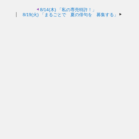
8/14(木)
「私の専売特許！」
8/19(火)
「まるごとで 夏の俳句を 募集する」