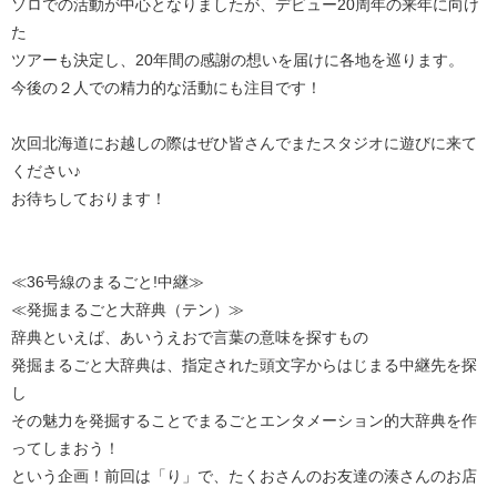
ソロでの活動が中⼼となりましたが、デビュー20周年の来年に向け
た
ツアーも決定し、20年間の感謝の想いを届けに各地を巡ります。
今後の２人での精力的な活動にも注目です！
次回北海道にお越しの際はぜひ皆さんでまたスタジオに遊びに来て
ください♪
お待ちしております！
≪36号線のまるごと!中継≫
≪発掘まるごと大辞典（テン）≫
辞典といえば、あいうえおで言葉の意味を探すもの
発掘まるごと大辞典は、指定された頭文字からはじまる中継先を探
し
その魅力を発掘することでまるごとエンタメーション的大辞典を作
ってしまおう！
という企画！前回は「り」で、たくおさんのお友達の湊さんのお店