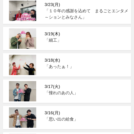
3/23(月)
「１０年の感謝を込めて まるごとエンタメ
～ションとみなさん」
3/19(木)
「細工」
3/18(水)
「あったぁ！」
3/17(火)
「憧れのあの人」
3/16(月)
「思い出の給食」