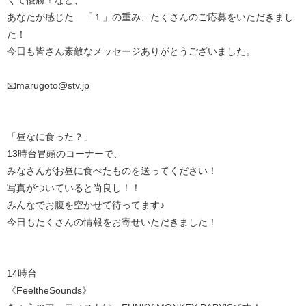
くて優勝！など、
あなたが感じた 「１」の重み、たくさんのご応募をいただきまし
た！
今日も皆さん素敵なメッセージありがとうございました。
📧marugoto@stv.jp
「昼なに食った？」
13時台冒頭のコーナーで、
みなさんがお昼に食べたものを送ってください！
写真がついていると尚良し！！
みんなでお腹を空かせて待ってます♪
今日もたくさんの情報をお寄せいただきました！
14時台
《FeeltheSounds》