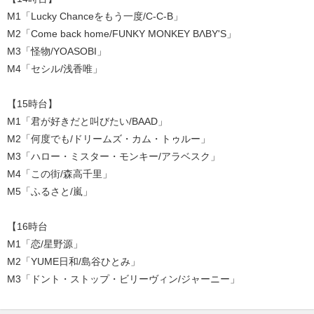
M1「Lucky Chanceをもう一度/C-C-B」
M2「Come back home/FUNKY MONKEY BΛBY'S」
M3「怪物/YOASOBI」
M4「セシル/浅香唯」
【15時台】
M1「君が好きだと叫びたい/BAAD」
M2「何度でも/ドリームズ・カム・トゥルー」
M3「ハロー・ミスター・モンキー/アラベスク」
M4「この街/森高千里」
M5「ふるさと/嵐」
【16時台
M1「恋/星野源」
M2「YUME日和/島谷ひとみ」
M3「ドント・ストップ・ビリーヴィン/ジャーニー」