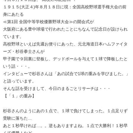
１９１５(大正４)年８月１８日に現：全国高校野球選手権大会の前
身にあたる
≪第1回 全国中等学校優勝野球大会≫の開会式が
大阪府にある豊中球場で行われたことにちなんで記念日が設けられ
ています。
高校野球といえば先週お便りにあった、元北海道日本ハムファイタ
ーズ・杉谷拳士さんが
甲子園で９回裏に登板し、デッドボールを与えて１球で降板したと
いう話・・・。
インタビューで杉谷さんは「あの試合で1球の重みを学びました。」
と語っています。
そんな話を受けまして、今日のまるごとリサーチは・・・
【「１」の重み】
杉谷さんのようにあの１点で、１球で負けてしまった。１点足りず
受験に落ちた…
あと１秒早ければ…。。逆もありますよね。１点で大勝利！１秒早