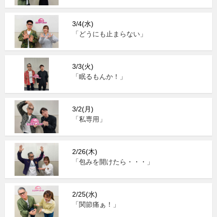
3/4(水)
「どうにも止まらない」
3/3(火)
「眠るもんか！」
3/2(月)
「私専用」
2/26(木)
「包みを開けたら・・・」
2/25(水)
「関節痛ぁ！」