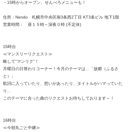
・15時からオープン、せんべろメニューも！
住所：Nendo 札幌市中央区南3条西2丁目 KT3条ビル 地下1階
営業時間： 昼１５時～深夜０時 (不定休)
15時台
≪マンスリーリクエスト≫
略して“マンリク”！
月曜日の日替わりコーナー！今月のテーマは…「故郷（ふるさ
と）」
歌詞に入っていたり、想いがあったり、タイトルがハマっていた
り…
このテーマに合った曲のリクエストお待ちしております～！
16時台
≪今朝丸ごと中継≫