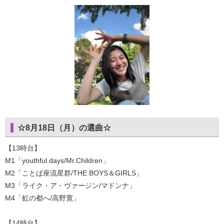
☆8月18日（月）の選曲☆
【13時台】
M1「youthful days/Mr.Children」
M2「ことば座流星群/THE BOYS＆GIRLS」
M3「ライク・ア・ヴァージン/マドンナ」
M4「虹の都へ/高野寛」
【14時台】