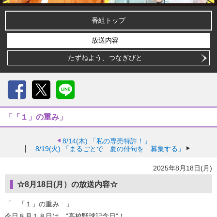
番組トップ
放送内容
たずねよう、つなぎびと
Facebook
X
LINE
「「１」の重み」
8/14(木)
「私の専売特許！」
8/19(火)
「まるごとで 夏の俳句を 募集する」
2025年8月18日(月)
☆8月18日(月）の放送内容☆
「 「１」の重み 」
今日８月１８日は、”高校野球記念日”！