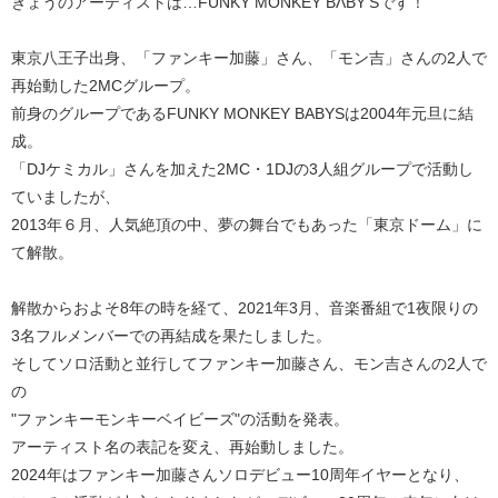
きょうのアーティストは…FUNKY MONKEY BΛBY'Sです！
東京⼋王⼦出⾝、「ファンキー加藤」さん、「モン吉」さんの2⼈で
再始動した2MCグループ。
前⾝のグループであるFUNKY MONKEY BABYSは2004年元旦に結
成。
「DJケミカル」さんを加えた2MC・1DJの3⼈組グループで活動し
ていましたが、
2013年６月、人気絶頂の中、夢の舞台でもあった「東京ドーム」に
て解散。
解散からおよそ8年の時を経て、2021年3⽉、音楽番組で1夜限りの
3名フルメンバーでの再結成を果たしました。
そしてソロ活動と並⾏してファンキー加藤さん、モン吉さんの2⼈で
の
"ファンキーモンキーベイビーズ"の活動を発表。
アーティスト名の表記を変え、再始動しました。
2024年はファンキー加藤さんソロデビュー10周年イヤーとなり、