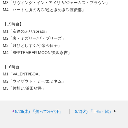
M3「リヴィング・イン・アメリカ/ジェームス・ブラウン」
M4「ハートな胸の内♡/超ときめき♡宣伝部」
【15時台】
M1「友達のふり/sorato」
M2「哀・ミズリー/ザ・プリーズ」
M3「月ひとしずく/小泉今日子」
M4「SEPTEMBER MOON/矢沢永吉」
【16時台
M1「VALENTI/BOA」
M2「ウィザウト・ミー/エミネム」
M3「片想い/浜田省吾」
8/28(木)
「焦って冷や汗」
9/2(火)
「THE・靴」