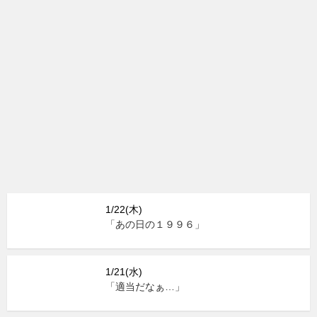
1/22(木)
「あの日の１９９６」
1/21(水)
「適当だなぁ…」