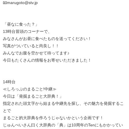
📧marugoto@stv.jp
「昼なに食った？」
13時台冒頭のコーナーで、
みなさんがお昼に食べたものを送ってください！
写真がついていると尚良し！！
みんなでお腹を空かせて待ってます♪
今日もたくさんの情報をお寄せいただきました！
14時台
≪しろっぷのまるごと!中継≫
今日は「発掘まるごと大辞典！」
指定された頭文字から始まる中継先を探し、その魅力を発掘するこ
とで
まるごと的大辞典を作ろうじゃないかという企画です！
じゅんぺいさん曰く大辞典の「典」は10周年のTenにもかかってい