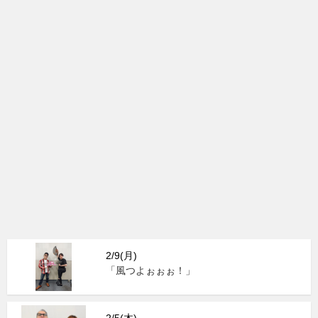
2/9(月)
「風つよぉぉぉ！」