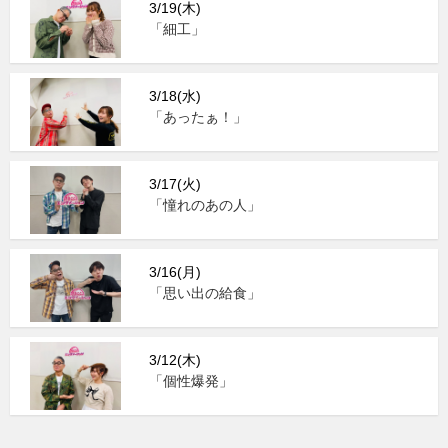
3/19(木)
「細工」
3/18(水)
「あったぁ！」
3/17(火)
「憧れのあの人」
3/16(月)
「思い出の給食」
3/12(木)
「個性爆発」