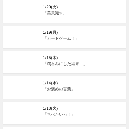
1/20(火)
「美意識✨」
1/19(月)
「カードゲーム！」
1/15(木)
「鵜吞みにした結果…」
1/14(水)
「お褒めの言葉」
1/13(火)
「ちべたいっ！」