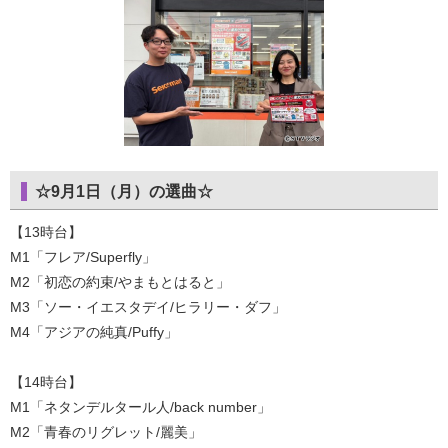
☆9月1日（月）の選曲☆
【13時台】
M1「フレア/Superfly」
M2「初恋の約束/やまもとはると」
M3「ソー・イエスタデイ/ヒラリー・ダフ」
M4「アジアの純真/Puffy」
【14時台】
M1「ネタンデルタール人/back number」
M2「青春のリグレット/麗美」