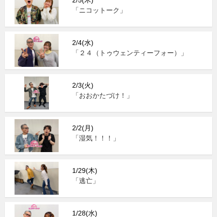
2/5(木)
「ニコットーク」
2/4(水)
「２４（トゥウェンティーフォー）」
2/3(火)
「おおかたづけ！」
2/2(月)
「湿気！！！」
1/29(木)
「逃亡」
1/28(水)