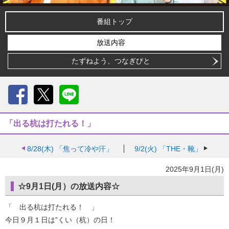
番組トップ
放送内容
たずねよう、つなぎびと
Facebook
X
LINE
「出る杭は打たれる！」
8/28(木)
「焦って冷や汗」
9/2(火)
「THE・靴」
2025年9月1日(月)
☆9月1日(月）の放送内容☆
「 出る杭は打たれる！ 」
今日９月１日は”くい（杭）の日！