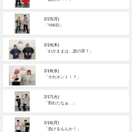
2/23(月)
「YAKEI」
2/19(木)
「わがままは…誰の罪？」
2/18(水)
「それホント！？」
2/17(火)
「割れたなぁ…」
2/16(月)
「負けるもんか！」