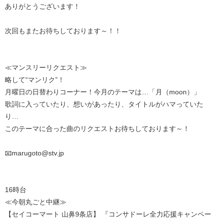
ありがとうございます！
次回もまたお待ちしております～！！
≪マンスリーリクエスト≫
略して“マンリク”！
月曜日の日替わりコーナー！今月のテーマは…「月（moon）」
歌詞に入っていたり、想いがあったり、タイトルがハマっていた
り…
このテーマに合った曲のリクエストお待ちしております～！
📧marugoto@stv.jp
16時台
≪今朝丸ごと中継≫
【セイコーマート 山鼻9条店】 『コンサドーレ全力応援キャンペー