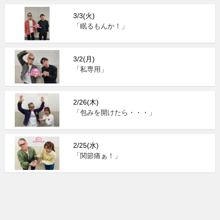
3/3(火)
「眠るもんか！」
3/2(月)
「私専用」
2/26(木)
「包みを開けたら・・・」
2/25(水)
「関節痛ぁ！」