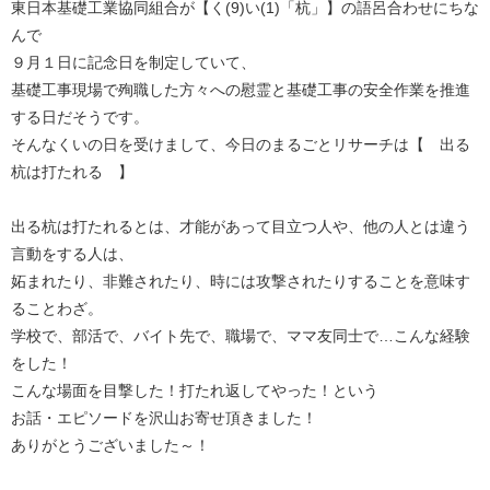
東日本基礎工業協同組合が【く(9)い(1)「杭」】の語呂合わせにちな
んで
９月１日に記念日を制定していて、
基礎工事現場で殉職した方々への慰霊と基礎工事の安全作業を推進
する日だそうです。
そんなくいの日を受けまして、今日のまるごとリサーチは【 出る
杭は打たれる 】
出る杭は打たれるとは、才能があって目立つ人や、他の人とは違う
言動をする人は、
妬まれたり、非難されたり、時には攻撃されたりすることを意味す
ることわざ。
学校で、部活で、バイト先で、職場で、ママ友同士で…こんな経験
をした！
こんな場面を目撃した！打たれ返してやった！という
お話・エピソードを沢山お寄せ頂きました！
ありがとうございました～！