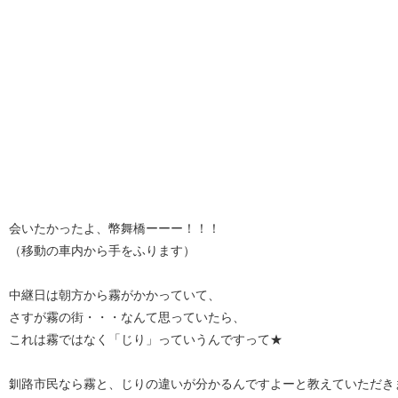
会いたかったよ、幣舞橋ーーー！！！
（移動の車内から手をふります）
中継日は朝方から霧がかかっていて、
さすが霧の街・・・なんて思っていたら、
これは霧ではなく「じり」っていうんですって★
釧路市民なら霧と、じりの違いが分かるんですよーと教えていただき