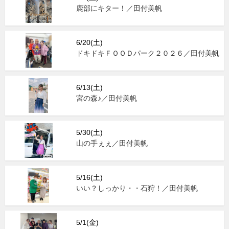
鹿部にキター！／田付美帆
6/20(土)
ドキドキＦＯＯＤパーク２０２６／田付美帆
6/13(土)
宮の森♪／田付美帆
5/30(土)
山の手ぇぇ／田付美帆
5/16(土)
いい？しっかり・・石狩！／田付美帆
5/1(金)