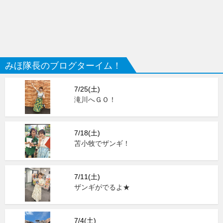
みほ隊長のブログターイム！
7/25(土)
滝川へＧＯ！
7/18(土)
苫小牧でザンギ！
7/11(土)
ザンギがでるよ★
7/4(土)