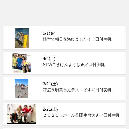
5/1(金)
根室で朝日を浴びました！／田付美帆
4/4(土)
NEWごきげんようじ★／田付美帆
3/21(土)
帯広＆明美さんラストです／田付美帆
2/21(土)
２０２６！ホール公開生放送★／田付美帆