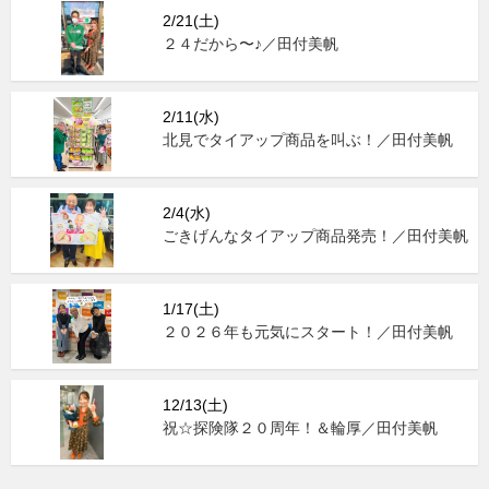
2/21(土)
２４だから〜♪／田付美帆
2/11(水)
北見でタイアップ商品を叫ぶ！／田付美帆
2/4(水)
ごきげんなタイアップ商品発売！／田付美帆
1/17(土)
２０２６年も元気にスタート！／田付美帆
12/13(土)
祝☆探険隊２０周年！＆輪厚／田付美帆