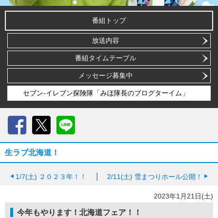
番組トップ
放送内容
番組タイムテーブル
メッセージ募集中
セブン-イレブン探険隊「みほ隊長のブログターイム」
Facebook
X
LINE
生ラブ北海道！
1/7(土)
２０２３年！！
2/11(土)
雪まつりホール公開！
2023年1月21日(土)
今年もやります！北海道フェア！！