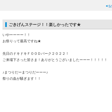
5
ごきげんステージ！！楽しかったです★
いやーーーー！！
お祭りって最高ですね★
先日のドキドキＦＯＯＤパーク２０２２！
ご来場下さった皆さま！ありがとうございましたーーー！！！！！
♪まつりだーまつりだーーー♪
祭りの血が騒ぎます！！