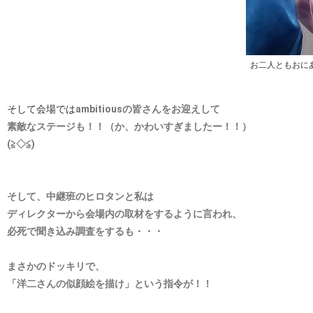
お二人ともおに
そして会場では
ambitiousの皆さんをお迎えして
素敵なステージも！！（か、かわいすぎましたー！！）
(≧◇≦)
そして、中継班のヒロタンと私は
ディレクターから会場内の取材をするように言われ、
必死で聞き込み調査をするも・・・
まさかのドッキリで、
「洋二さんの似顔絵を描け」という指令が！！