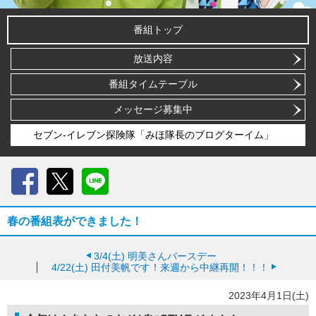
番組トップ
放送内容
番組タイムテーブル
メッセージ募集中
セブン-イレブン探険隊「みほ隊長のブログターイム」
Facebook
X
LINE
春の番組表ができました！
3/4(土)
明美さんバースデー
4/22(土)
田付美帆です！来週から中継再開！！！
2023年4月1日(土)