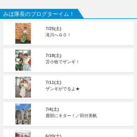
みほ隊長のブログターイム！
7/25(土)
滝川へＧＯ！
7/18(土)
苫小牧でザンギ！
7/11(土)
ザンギがでるよ★
7/4(土)
鹿部にキター！／田付美帆
6/20(土)