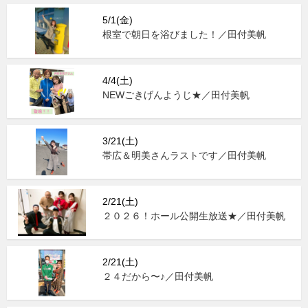
5/1(金)
根室で朝日を浴びました！／田付美帆
4/4(土)
NEWごきげんようじ★／田付美帆
3/21(土)
帯広＆明美さんラストです／田付美帆
2/21(土)
２０２６！ホール公開生放送★／田付美帆
2/21(土)
２４だから〜♪／田付美帆