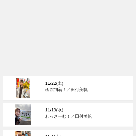
11/22(土)
函館到着！／田付美帆
11/19(水)
わっさーむ！／田付美帆