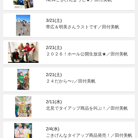
3/21(土)
帯広＆明美さんラストです／田付美帆
2/21(土)
２０２６！ホール公開生放送★／田付美帆
2/21(土)
２４だから〜♪／田付美帆
2/11(水)
北見でタイアップ商品を叫ぶ！／田付美帆
2/4(水)
ごきげんなタイアップ商品発売！／田付美帆