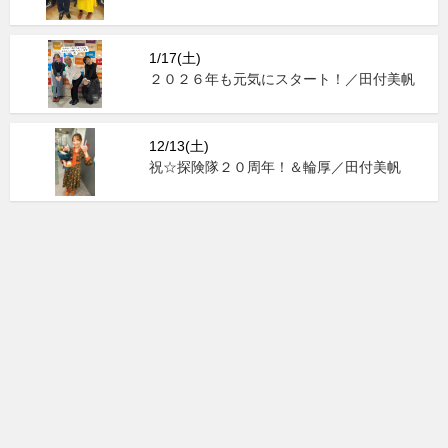
1/17(土)
２０２６年も元気にスタート！／田付美帆
12/13(土)
祝☆探険隊２０周年！＆輪厚／田付美帆