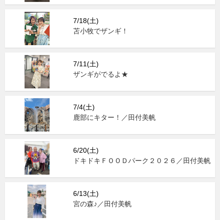
7/18(土)
苫小牧でザンギ！
7/11(土)
ザンギがでるよ★
7/4(土)
鹿部にキター！／田付美帆
6/20(土)
ドキドキＦＯＯＤパーク２０２６／田付美帆
6/13(土)
宮の森♪／田付美帆