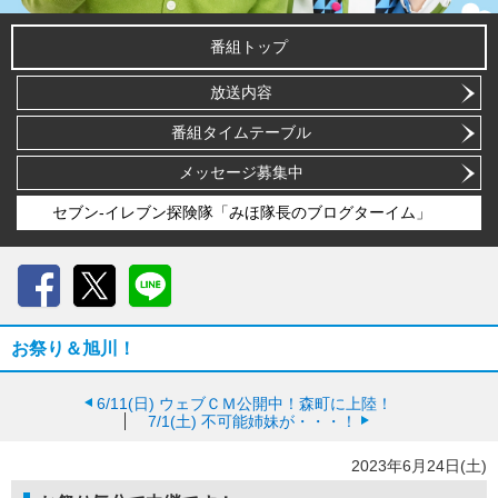
番組トップ
放送内容
番組タイムテーブル
メッセージ募集中
セブン-イレブン探険隊「みほ隊長のブログターイム」
Facebook
X
LINE
お祭り＆旭川！
6/11(日)
ウェブＣＭ公開中！森町に上陸！
7/1(土)
不可能姉妹が・・・！
2023年6月24日(土)