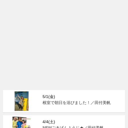
5/1(金)
根室で朝日を浴びました！／田付美帆
4/4(土)
NEWごきげんようじ★／田付美帆