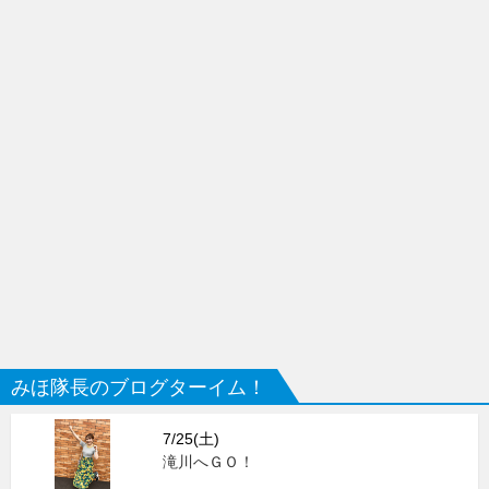
みほ隊長のブログターイム！
7/25(土)
滝川へＧＯ！