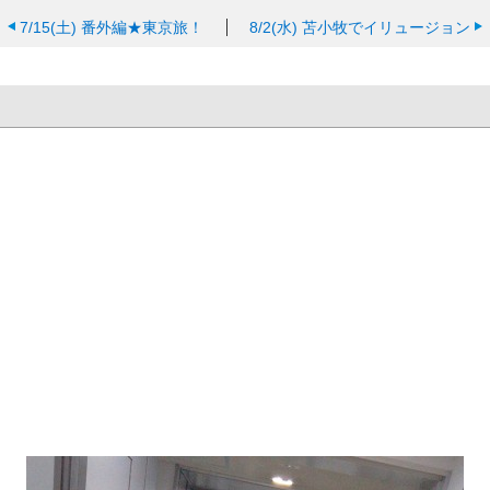
7/15(土)
番外編★東京旅！
8/2(水)
苫小牧でイリュージョン