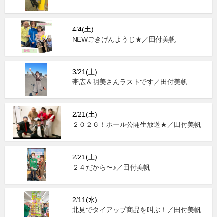
4/4(土)
NEWごきげんようじ★／田付美帆
3/21(土)
帯広＆明美さんラストです／田付美帆
2/21(土)
２０２６！ホール公開生放送★／田付美帆
2/21(土)
２４だから〜♪／田付美帆
2/11(水)
北見でタイアップ商品を叫ぶ！／田付美帆