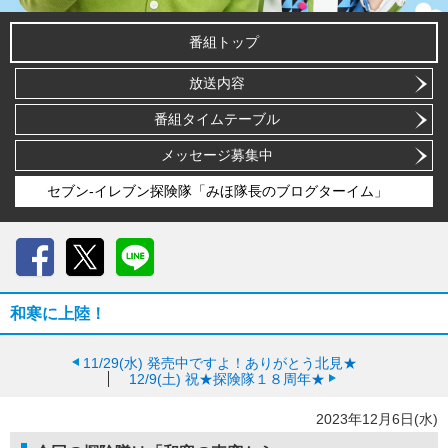
番組トップ
放送内容
番組タイムテーブル
メッセージ募集中
セブン-イレブン探険隊「みほ隊長のブログターイム」
Facebook
X
LINE
和寒に上陸！
11/29(水)
発売中ですよ！ありがとう北見★
12/9(土)
祝★探険隊１８周年★
2023年12月6日(水)