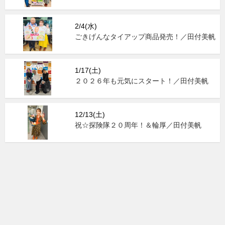
2/4(水)
ごきげんなタイアップ商品発売！／田付美帆
1/17(土)
２０２６年も元気にスタート！／田付美帆
12/13(土)
祝☆探険隊２０周年！＆輪厚／田付美帆