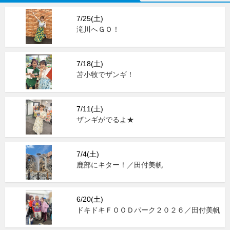
7/25(土)
滝川へＧＯ！
7/18(土)
苫小牧でザンギ！
7/11(土)
ザンギがでるよ★
7/4(土)
鹿部にキター！／田付美帆
6/20(土)
ドキドキＦＯＯＤパーク２０２６／田付美帆