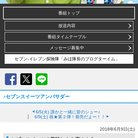
番組トップ
放送内容
番組タイムテーブル
メッセージ募集中
セブン-イレブン探険隊「みほ隊長のブログターイム」
Facebook
X
LINE
♪セブンスイーツアンバサダー
6/5(火)
誰かと一緒に皆のシュー♪
6/9(土)
祝★第２弾！発売だよー！！
2018年6月9日(土)