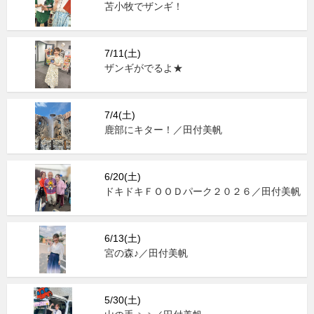
苫小牧でザンギ！
7/11(土)
ザンギがでるよ★
7/4(土)
鹿部にキター！／田付美帆
6/20(土)
ドキドキＦＯＯＤパーク２０２６／田付美帆
6/13(土)
宮の森♪／田付美帆
5/30(土)