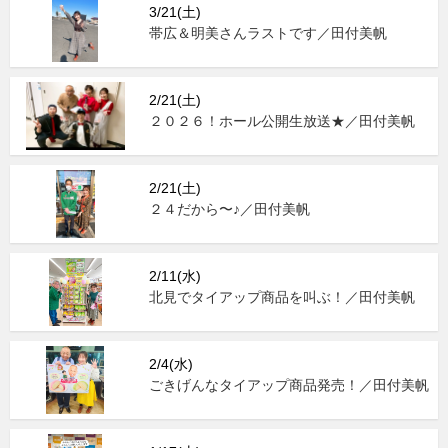
3/21(土)
帯広＆明美さんラストです／田付美帆
2/21(土)
２０２６！ホール公開生放送★／田付美帆
2/21(土)
２４だから〜♪／田付美帆
2/11(水)
北見でタイアップ商品を叫ぶ！／田付美帆
2/4(水)
ごきげんなタイアップ商品発売！／田付美帆