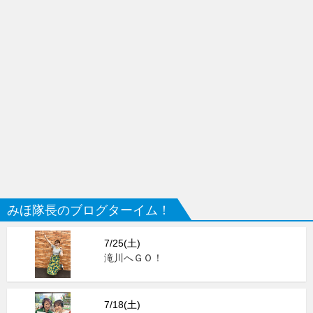
みほ隊長のブログターイム！
7/25(土)
滝川へＧＯ！
7/18(土)