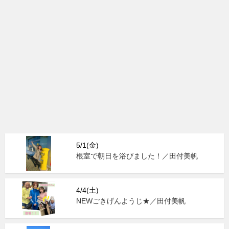
5/1(金)
根室で朝日を浴びました！／田付美帆
4/4(土)
NEWごきげんようじ★／田付美帆