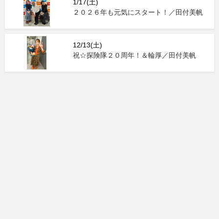
1/17(土)
２０２６年も元気にスタート！／田付美帆
12/13(土)
祝☆探険隊２０周年！＆輪厚／田付美帆