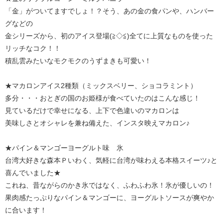
「金」がついてますでしょ！？そう、あの金の食パンや、ハンバー
グなどの
金シリーズから、初のアイス登場(≧◇≦)全てに上質なものを使った
リッチなコク！！
積乱雲みたいなモクモクのうずまきも可愛い！
★マカロンアイス2種類（ミックスベリー、ショコラミント）
多分・・・おとぎの国のお姫様が食べていたのはこんな感じ！
見ているだけで幸せになる、上下で色違いのマカロンは
美味しさとオシャレを兼ね備えた、インスタ映えマカロン♪
★パイン＆マンゴーヨーグルト味 氷
台湾大好きな森本Ｐいわく、気軽に台湾が味わえる本格スイーツ♪と
喜んでいました★
これね、昔ながらのかき氷ではなく、ふわふわ氷！氷が優しいの！
果肉感たっぷりなパイン＆マンゴーに、ヨーグルトソースが爽やか
に合います！