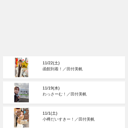
11/22(土)
函館到着！／田付美帆
11/19(水)
わっさーむ！／田付美帆
11/1(土)
小樽だいすきー！／田付美帆