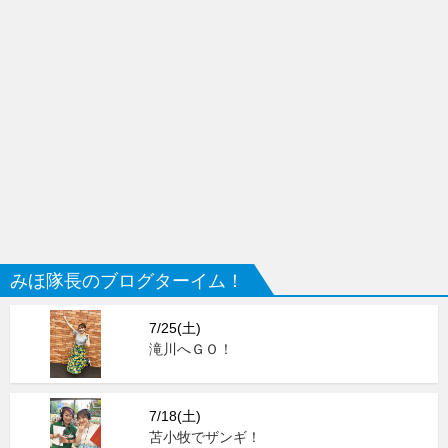
みほ隊長のブログターイム！
7/25(土)
滝川へＧＯ！
7/18(土)
苫小牧でザンギ！