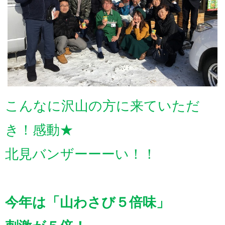
こんなに沢山の方に来ていただ
き！感動★
北見バンザーーーい！！
今年は「山わさび５倍味」