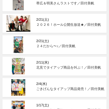
帯広＆明美さんラストです／田付美帆
2/21(土)
２０２６！ホール公開生放送★／田付美帆
2/21(土)
２４だから〜♪／田付美帆
2/11(水)
北見でタイアップ商品を叫ぶ！／田付美帆
2/4(水)
ごきげんなタイアップ商品発売！／田付美帆
1/17(土)