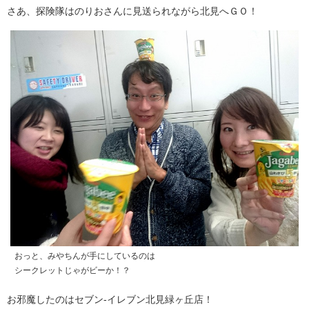
さあ、探険隊はのりおさんに見送られながら北見へＧＯ！
おっと、みやちんが手にしているのは
シークレットじゃがビーか！？
お邪魔したのはセブン-イレブン北見緑ヶ丘店！