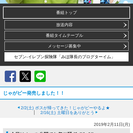
番組トップ
放送内容
番組タイムテーブル
メッセージ募集中
セブン-イレブン探険隊「みほ隊長のブログターイム」
Facebook
X
LINE
じゃがビー発売しました！！
2/2(土)
ボスが帰ってきた！じゃがビーやるよ★
2/16(土)
土曜日をありがとう
2019年2月11日(月)