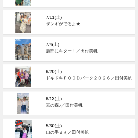
7/11(土)
ザンギがでるよ★
7/4(土)
鹿部にキター！／田付美帆
6/20(土)
ドキドキＦＯＯＤパーク２０２６／田付美帆
6/13(土)
宮の森♪／田付美帆
5/30(土)
山の手ぇぇ／田付美帆