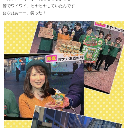
皆でワイワイ、ヒヤヒヤしていたんです
(≧◇≦)あーー、笑った！