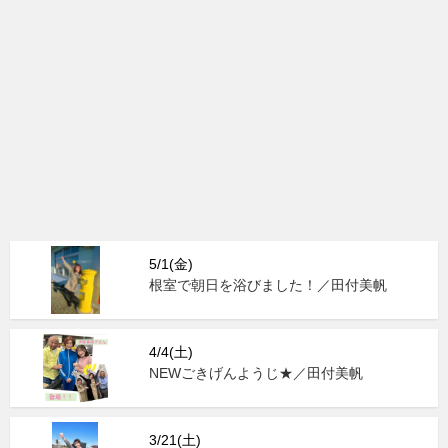
5/1(金)
根室で朝日を浴びました！／田付美帆
4/4(土)
NEWごきげんようじ★／田付美帆
3/21(土)