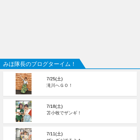
みほ隊長のブログターイム！
7/25(土)
滝川へＧＯ！
7/18(土)
苫小牧でザンギ！
7/11(土)