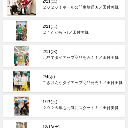
2/21(土)
２０２６！ホール公開生放送★／田付美帆
2/21(土)
２４だから〜♪／田付美帆
2/11(水)
北見でタイアップ商品を叫ぶ！／田付美帆
2/4(水)
ごきげんなタイアップ商品発売！／田付美帆
1/17(土)
２０２６年も元気にスタート！／田付美帆
12/13(土)