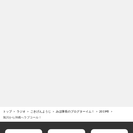
トップ
ラジオ
ごきげんようじ
みほ隊長のブログターイム！
2019年
旭川から沖縄へラブコール！