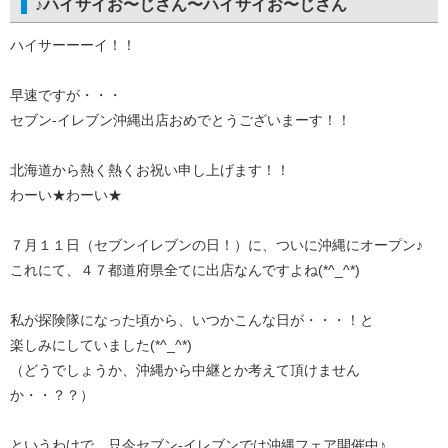
♪ハイサイお〜じさん〜ハイサイお〜じさん
ハイサーーーイ！！
早速ですが・・・
セブン-イレブン沖縄出店おめでとうございまーす！！
北海道から熱く熱くお祝い申し上げます！！
わーい★わーい★
７月１１日（セブンイレブンの日！）に、ついに沖縄にオープン♪
これにて、４７都道府県全てに出店なんですよね(*^_^*)
私が探険隊になった頃から、いつかこんな日が・・・！と
楽しみにしていました(*^_^*)
（どうでしょうか、沖縄から中継とか考えて頂けません
か・・？？）
というわけで、只今セブン-イレブンでは沖縄フェア開催中♪