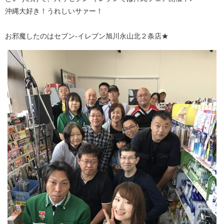
沖縄大好き！うれしいサァー！
お邪魔したのはセブン-イレブン旭川永山北２条店★