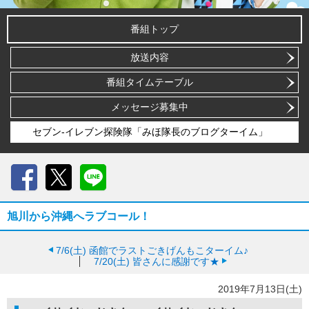
番組トップ
放送内容
番組タイムテーブル
メッセージ募集中
セブン-イレブン探険隊「みほ隊長のブログターイム」
Facebook
X
LINE
旭川から沖縄へラブコール！
7/6(土)
函館でラストごきげんもこターイム♪
7/20(土)
皆さんに感謝です★
2019年7月13日(土)