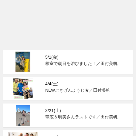
5/1(金)
根室で朝日を浴びました！／田付美帆
4/4(土)
NEWごきげんようじ★／田付美帆
3/21(土)
帯広＆明美さんラストです／田付美帆