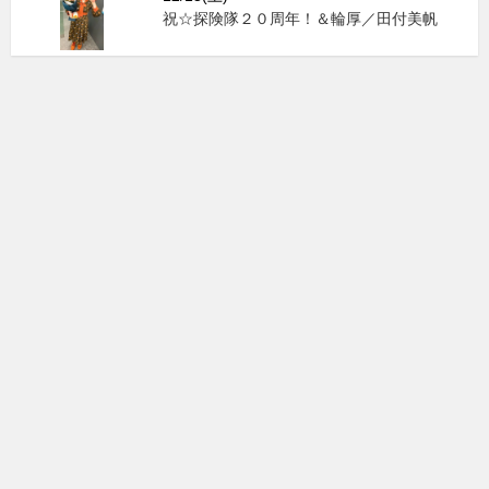
祝☆探険隊２０周年！＆輪厚／田付美帆