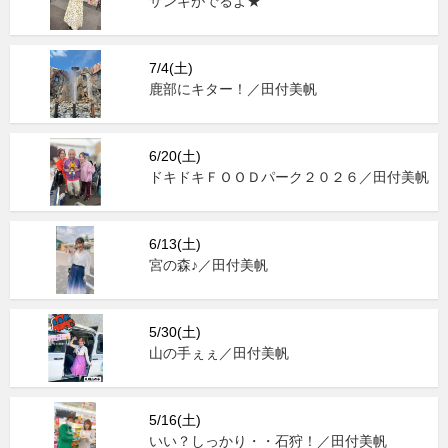
ザンギがでるよ★
7/4(土)
鹿部にキター！／田付美帆
6/20(土)
ドキドキＦＯＯＤパーク２０２６／田付美帆
6/13(土)
宮の森♪／田付美帆
5/30(土)
山の手ぇぇ／田付美帆
5/16(土)
いい？しっかり・・石狩！／田付美帆