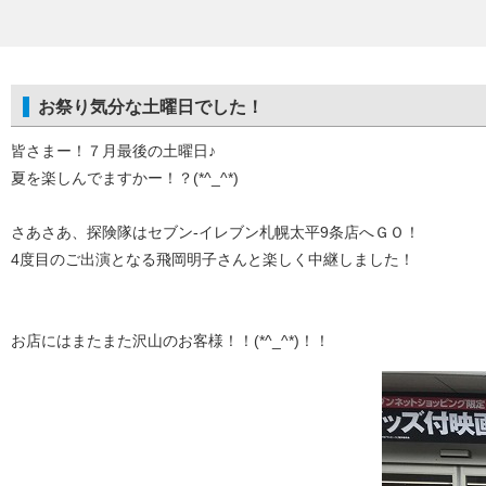
お祭り気分な土曜日でした！
皆さまー！７月最後の土曜日♪
夏を楽しんでますかー！？(*^_^*)
さあさあ、探険隊はセブン-イレブン札幌太平9条店へＧＯ！
4度目のご出演となる飛岡明子さんと楽しく中継しました！
お店にはまたまた沢山のお客様！！(*^_^*)！！