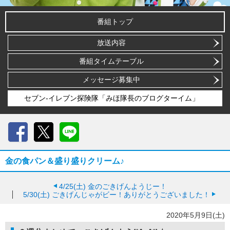
番組トップ
放送内容
番組タイムテーブル
メッセージ募集中
セブン-イレブン探険隊「みほ隊長のブログターイム」
Facebook
X
LINE
金の食パン＆盛り盛りクリーム♪
4/25(土)
金のごきげんようじー！
5/30(土)
ごきげんじゃがビー！ありがとうございました！
2020年5月9日(土)