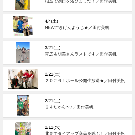
根室で朝日を浴びました！／田付美帆
4/4(土)
NEWごきげんようじ★／田付美帆
3/21(土)
帯広＆明美さんラストです／田付美帆
2/21(土)
２０２６！ホール公開生放送★／田付美帆
2/21(土)
２４だから〜♪／田付美帆
2/11(水)
北見でタイアップ商品を叫ぶ！／田付美帆