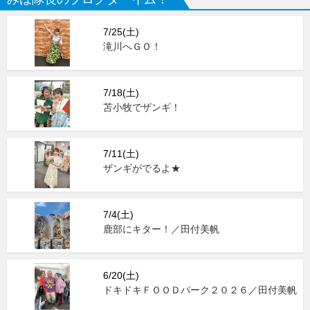
7/25(土)
滝川へＧＯ！
7/18(土)
苫小牧でザンギ！
7/11(土)
ザンギがでるよ★
7/4(土)
鹿部にキター！／田付美帆
6/20(土)
ドキドキＦＯＯＤパーク２０２６／田付美帆