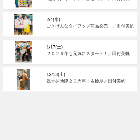
2/4(水)
ごきげんなタイアップ商品発売！／田付美帆
1/17(土)
２０２６年も元気にスタート！／田付美帆
12/13(土)
祝☆探険隊２０周年！＆輪厚／田付美帆