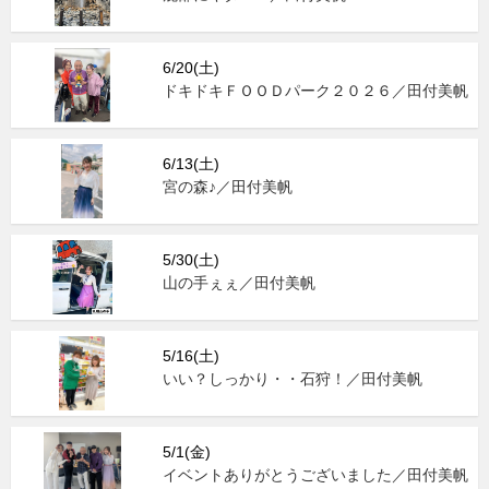
6/20(土)
ドキドキＦＯＯＤパーク２０２６／田付美帆
6/13(土)
宮の森♪／田付美帆
5/30(土)
山の手ぇぇ／田付美帆
5/16(土)
いい？しっかり・・石狩！／田付美帆
5/1(金)
イベントありがとうございました／田付美帆