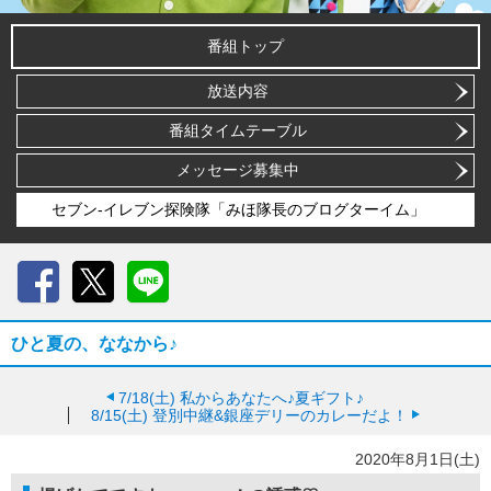
番組トップ
放送内容
番組タイムテーブル
メッセージ募集中
セブン-イレブン探険隊「みほ隊長のブログターイム」
Facebook
X
LINE
ひと夏の、ななから♪
7/18(土)
私からあなたへ♪夏ギフト♪
8/15(土)
登別中継&銀座デリーのカレーだよ！
2020年8月1日(土)