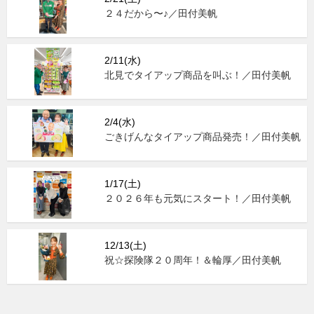
２４だから〜♪／田付美帆
2/11(水)
北見でタイアップ商品を叫ぶ！／田付美帆
2/4(水)
ごきげんなタイアップ商品発売！／田付美帆
1/17(土)
２０２６年も元気にスタート！／田付美帆
12/13(土)
祝☆探険隊２０周年！＆輪厚／田付美帆