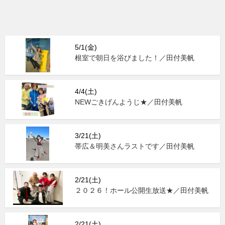
5/1(金)
根室で朝日を浴びました！／田付美帆
4/4(土)
NEWごきげんようじ★／田付美帆
3/21(土)
帯広＆明美さんラストです／田付美帆
2/21(土)
２０２６！ホール公開生放送★／田付美帆
2/21(土)