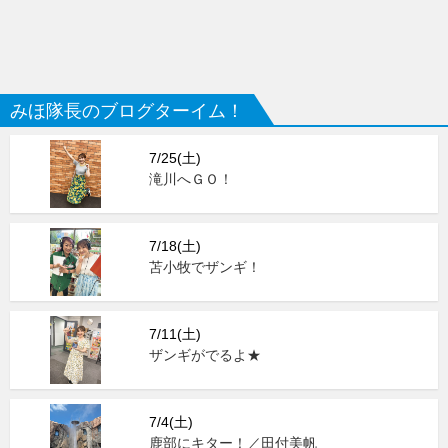
みほ隊長のブログターイム！
7/25(土)
滝川へＧＯ！
7/18(土)
苫小牧でザンギ！
7/11(土)
ザンギがでるよ★
7/4(土)
鹿部にキター！／田付美帆