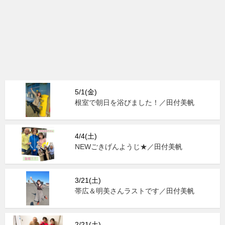
5/1(金)
根室で朝日を浴びました！／田付美帆
4/4(土)
NEWごきげんようじ★／田付美帆
3/21(土)
帯広＆明美さんラストです／田付美帆
2/21(土)