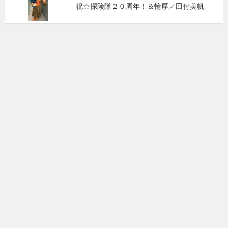
祝☆探険隊２０周年！＆輪厚／田付美帆