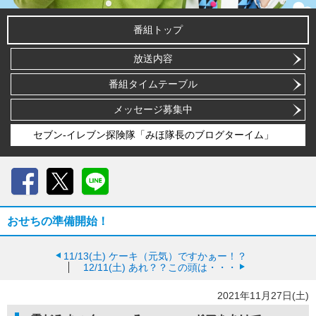
番組トップ
放送内容
番組タイムテーブル
メッセージ募集中
セブン-イレブン探険隊「みほ隊長のブログターイム」
Facebook
X
LINE
おせちの準備開始！
11/13(土)
ケーキ（元気）ですかぁー！？
12/11(土)
あれ？？この頭は・・・
2021年11月27日(土)