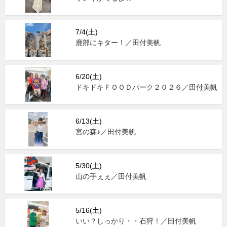
7/4(土)
鹿部にキター！／田付美帆
6/20(土)
ドキドキＦＯＯＤパーク２０２６／田付美帆
6/13(土)
宮の森♪／田付美帆
5/30(土)
山の手ぇぇ／田付美帆
5/16(土)
いい？しっかり・・石狩！／田付美帆