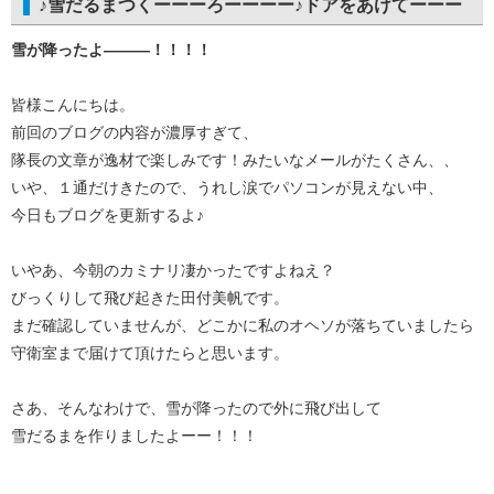
♪雪だるまつくーーーろーーーー♪ドアをあけてーーー
雪が降ったよ———！！！！
皆様こんにちは。
前回のブログの内容が濃厚すぎて、
隊長の文章が逸材で楽しみです！みたいなメールがたくさん、、
いや、１通だけきたので、うれし涙でパソコンが見えない中、
今日もブログを更新するよ♪
いやあ、今朝のカミナリ凄かったですよねえ？
びっくりして飛び起きた田付美帆です。
まだ確認していませんが、どこかに私のオヘソが落ちていましたら
守衛室まで届けて頂けたらと思います。
さあ、そんなわけで、雪が降ったので外に飛び出して
雪だるまを作りましたよーー！！！