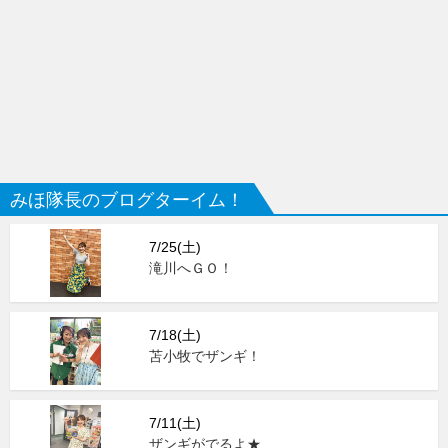
みほ隊長のブログターイム！
7/25(土)
滝川へＧＯ！
7/18(土)
苫小牧でザンギ！
7/11(土)
ザンギがでるよ★