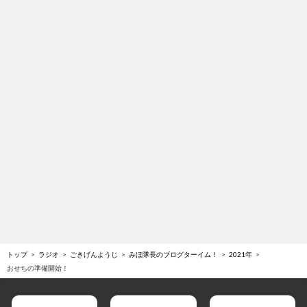
トップ
ラジオ
ごきげんようじ
みほ隊長のブログターイム！
2021年
おせちの準備開始！