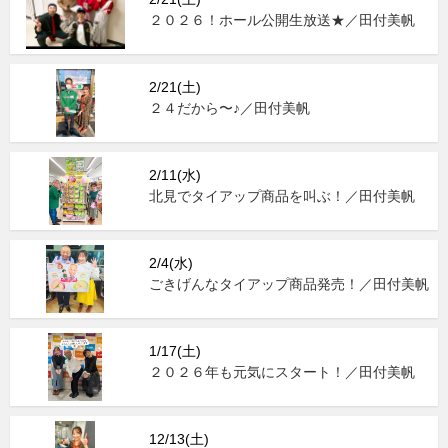
２０２６！ホール公開生放送★／田付美帆
2/21(土)
２４だから〜♪／田付美帆
2/11(水)
北見でタイアップ商品を叫ぶ！／田付美帆
2/4(水)
ごきげんなタイアップ商品発売！／田付美帆
1/17(土)
２０２６年も元気にスタート！／田付美帆
12/13(土)