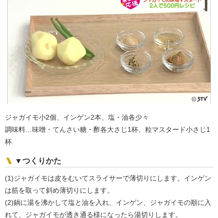
ジャガイモ小2個、インゲン2本、塩・油各少々
調味料…味噌・てんさい糖・酢各大さじ1杯、粒マスタード小さじ1
杯
▼つくりかた
(1)ジャガイモは皮をむいてスライサーで薄切りにします。インゲン
は筋を取って斜め薄切りにします。
(2)鍋に湯を沸かして塩と油を入れ、インゲン、ジャガイモの順に入
れて、ジャガイモが透き通る様になったら湯切りします。