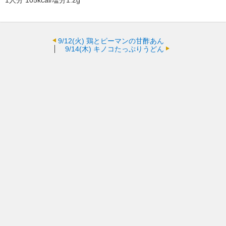
1人分 105kcal/塩分1.2g
9/12(火)
鶏とピーマンの甘酢あん
9/14(木)
キノコたっぷりうどん