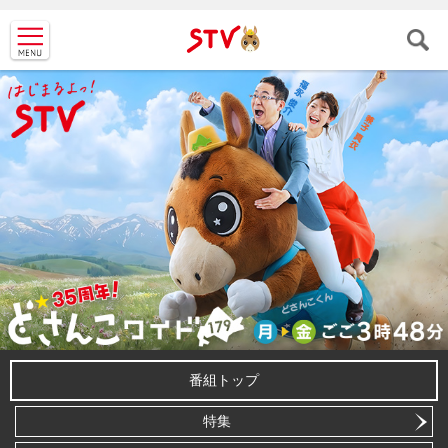
ＳＴＶ札
幌テレビ
番組トップ
特集