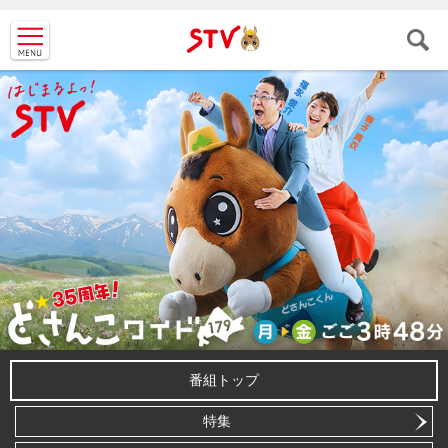
ＳＴＶ札
幌テレビ
番組トップ
特集