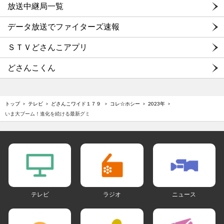
放送中継局一覧
データ放送でファイターズ速報
ＳＴＶどさんこアプリ
どさんこくん
トップ
テレビ
どさんこワイド１７９
コレ☆ホシー
2023年
いま大ブーム！進化を続ける最新グミ
テレビ
ラジオ
ニュース