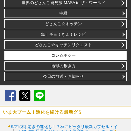
世界のどさんこ発見旅 MASA to ザ・ワールド
中継
どさんこ☆キッチン
魚！ギョ！ぎょ！レシピ
どさんこ☆キッチンリクエスト
コレ☆ホシー
地球の歩き方
今日の放送・お知らせ
Facebook
X
LINE
いま大ブーム！進化を続ける最新グミ
9/21(木)
驚きの進化も！？秋にピッタリ最新カプセルトイ