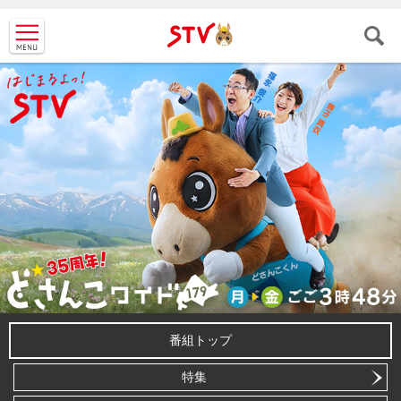
ＳＴＶ札
幌テレビ
番組トップ
特集