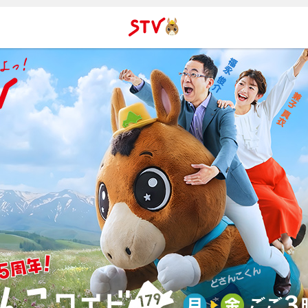
ＳＴＶ札
幌テレビ