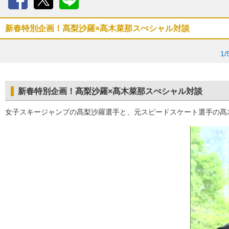
Facebook
X
LINE
新春特別企画！髙梨沙羅×髙木菜那スぺシャル対談
1/
新春特別企画！髙梨沙羅×髙木菜那スぺシャル対談
女子スキージャンプの髙梨沙羅選手と、元スピードスケート選手の髙