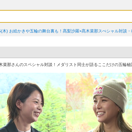
5(木)
お絵かきや五輪の舞台裏も！髙梨沙羅×髙木菜那スぺシャル対談・
木菜那さんのスペシャル対談！メダリスト同士が語るここだけの五輪秘