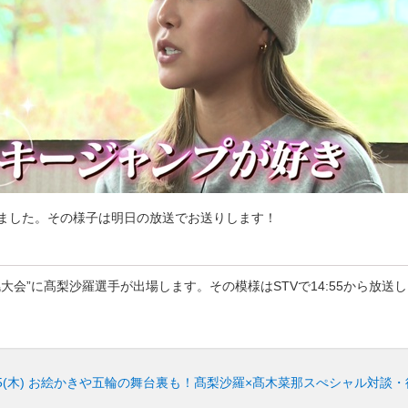
ました。その様子は明日の放送でお送りします！
23札幌大会”に髙梨沙羅選手が出場します。その模様はSTVで14:55か
5(木)
お絵かきや五輪の舞台裏も！髙梨沙羅×髙木菜那スぺシャル対談・