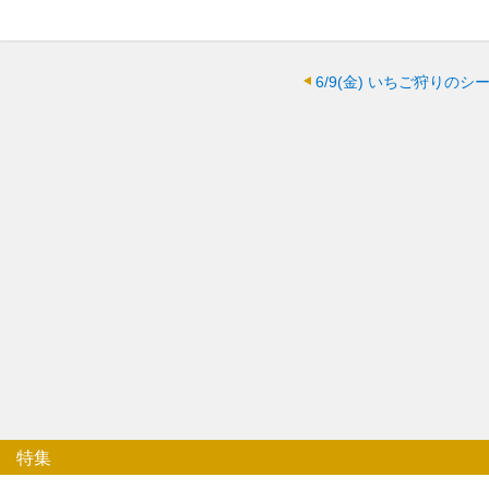
6/9(金)
いちご狩りのシ
特集