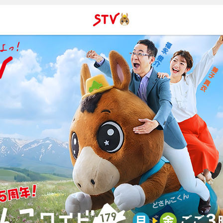
ＳＴＶ札
幌テレビ