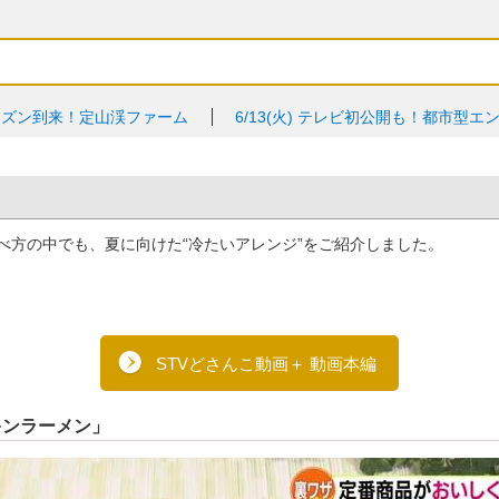
ーズン到来！定山渓ファーム
6/13(火)
テレビ初公開も！都市型エン
べ方の中でも、夏に向けた“冷たいアレンジ”をご紹介しました。
STVどさんこ動画＋ 動画本編
キンラーメン」