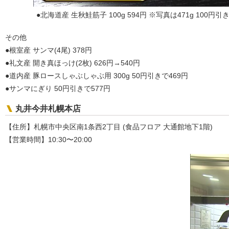
●北海道産 生秋鮭筋子 100g 594円 ※写真は471g 100円引き
その他
●根室産 サンマ(4尾) 378円
●礼文産 開き真ほっけ(2枚) 626円→540円
●道内産 豚ロースしゃぶしゃぶ用 300g 50円引きで469円
●サンマにぎり 50円引きで577円
丸井今井札幌本店
【住所】札幌市中央区南1条西2丁目 (食品フロア 大通館地下1階)
【営業時間】10:30〜20:00