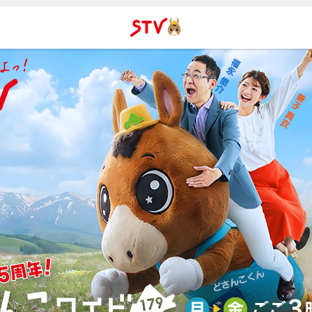
ＳＴＶ札
幌テレビ