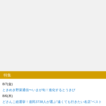
特集
8/7(金)
ときめき野菜通信〜いまが旬！進化するとうきび
8/6(木)
どさんこ総選挙！道民3738人が選ぶ“遠くても行きたい名店”ベスト