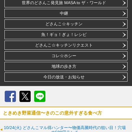
世界のどさんこ発見旅 MASA to ザ・ワールド
中継
どさんこ☆キッチン
魚！ギョ！ぎょ！レシピ
どさんこ☆キッチンリクエスト
コレ☆ホシー
地球の歩き方
今日の放送・お知らせ
Facebook
X
LINE
ときめき野菜通信〜きのこの意外すぎる食べ方
10/24(火)
どさんこマル得ハンター〜物価高騰時代の狙い目！穴場