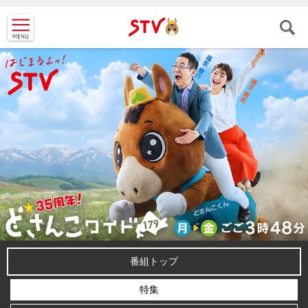
ＳＴＶ札
幌テレビ
番組トップ
特集