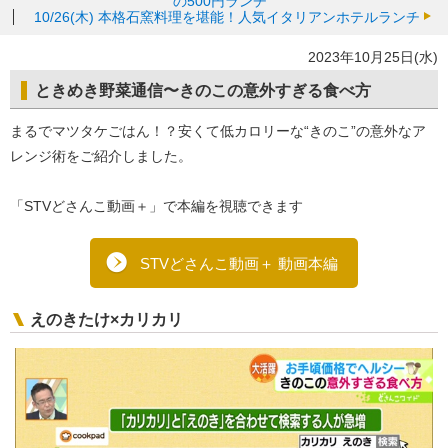
の500円ランチ
10/26(木)
本格石窯料理を堪能！人気イタリアンホテルランチ
2023年10月25日(水)
ときめき野菜通信〜きのこの意外すぎる食べ方
まるでマツタケごはん！？安くて低カロリーな“きのこ”の意外なア
レンジ術をご紹介しました。
「STVどさんこ動画＋」で本編を視聴できます
STVどさんこ動画＋ 動画本編
えのきたけ×カリカリ