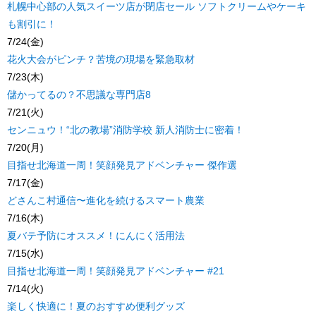
札幌中心部の人気スイーツ店が閉店セール ソフトクリームやケーキ
も割引に！
7/24(金)
花火大会がピンチ？苦境の現場を緊急取材
7/23(木)
儲かってるの？不思議な専門店8
7/21(火)
センニュウ！“北の教場”消防学校 新人消防士に密着！
7/20(月)
目指せ北海道一周！笑顔発見アドベンチャー 傑作選
7/17(金)
どさんこ村通信〜進化を続けるスマート農業
7/16(木)
夏バテ予防にオススメ！にんにく活用法
7/15(水)
目指せ北海道一周！笑顔発見アドベンチャー #21
7/14(火)
楽しく快適に！夏のおすすめ便利グッズ