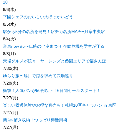
10
8/6(木)
下國シェフのおいしい大ほっかいどう
8/5(水)
駅から5分の名所を発見！駅チカ名所MAP〜月寒中央駅
8/4(火)
道東now #5〜伝統の七夕まつり 存続危機を学生が守る
8/3(月)
穴場グルメが続々！ヤーレンズと桑園エリアで福さんぽ
7/30(木)
ゆらり旅〜旭川で涼を求めて穴場巡り
7/28(火)
衝撃！人気パンが50円以下！6日間セールスタート！
7/27(月)
楽しい収穫体験やお得な直売も！札幌10区キャラバン in 東区
7/27(月)
簡単×驚き収納！つっぱり棒活用術
7/27(月)