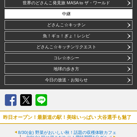
世界のどさんこ発見旅 MASA to ザ・ワールド
中継
どさんこ☆キッチン
魚！ギョ！ぎょ！レシピ
どさんこ☆キッチンリクエスト
コレ☆ホシー
地球の歩き方
今日の放送・お知らせ
Facebook
X
LINE
昨日オープン！最新道の駅！美味いっぱい 大谷選手も魅了
8/30(金)
野菜がおいしい秋！話題の収穫体験カフェ