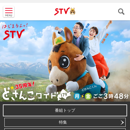
ＳＴＶ札
幌テレビ
番組トップ
特集