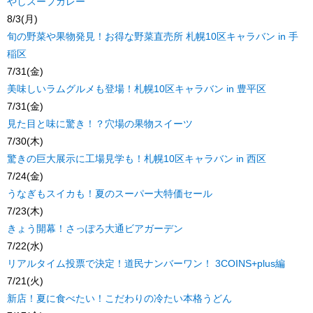
やしスープカレー
8/3(月)
旬の野菜や果物発見！お得な野菜直売所 札幌10区キャラバン in 手
稲区
7/31(金)
美味しいラムグルメも登場！札幌10区キャラバン in 豊平区
7/31(金)
見た目と味に驚き！？穴場の果物スイーツ
7/30(木)
驚きの巨大展示に工場見学も！札幌10区キャラバン in 西区
7/24(金)
うなぎもスイカも！夏のスーパー大特価セール
7/23(木)
きょう開幕！さっぽろ大通ビアガーデン
7/22(水)
リアルタイム投票で決定！道民ナンバーワン！ 3COINS+plus編
7/21(火)
新店！夏に食べたい！こだわりの冷たい本格うどん