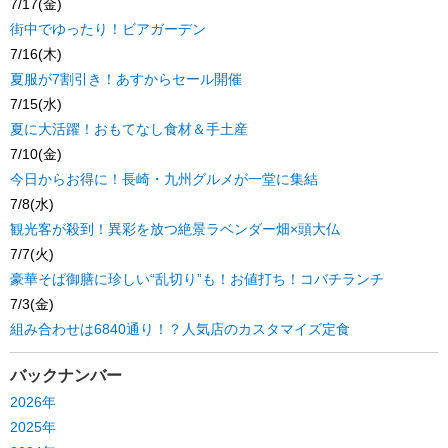
7/17(金)
街中でゆったり！ビアガーデン
7/16(木)
夏服が7割引き！あすからセール開催
7/15(水)
夏に大活躍！おもてなし食材＆手土産
7/10(金)
今日からお得に！長崎・九州グルメが一堂に集結
7/8(水)
観光客が殺到！異彩を放つ絶景ラベンダー畑×頭大仏
7/7(火)
豪華そば御膳に珍しい“乱切り”も！お値打ち！コバチランチ
7/3(金)
組み合わせは6840通り！？人気店のカスタマイズ定食
バックナンバー
2026年
2025年