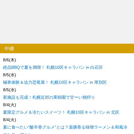
中継
8/6(木)
絶品BBQで夏を満喫！ 札幌10区キャラバン in 白石区
8/5(水)
極寒体験＆迫力恐竜展！ 札幌10区キャラバン in 厚別区
8/5(水)
新施設も完成！札幌近郊の果樹園で甘〜い桃狩り
8/4(火)
夏限定グルメ＆冷たいスイーツ！ 札幌10区キャラバン in 北区
8/4(火)
夏に食べたい“酸辛香グルメ”とは？薬膳香る味噌ラーメン＆和風冷