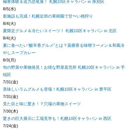
極寒体験＆迫力恐竜展！ 札幌10区キャラバン in 厚別区
8/5(水)
新施設も完成！札幌近郊の果樹園で甘〜い桃狩り
8/4(火)
夏限定グルメ＆冷たいスイーツ！ 札幌10区キャラバン in 北区
8/4(火)
夏に食べたい“酸辛香グルメ”とは？薬膳香る味噌ラーメン＆和風冷
やしスープカレー
8/3(月)
旬の野菜や果物発見！お得な野菜直売所 札幌10区キャラバン in 手
稲区
7/31(金)
美味しいラムグルメも登場！札幌10区キャラバン in 豊平区
7/31(金)
見た目と味に驚き！？穴場の果物スイーツ
7/30(木)
驚きの巨大展示に工場見学も！札幌10区キャラバン in 西区
7/24(金)