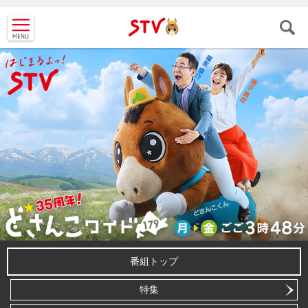
ＳＴＶ札
幌テレビ
番組トップ
特集