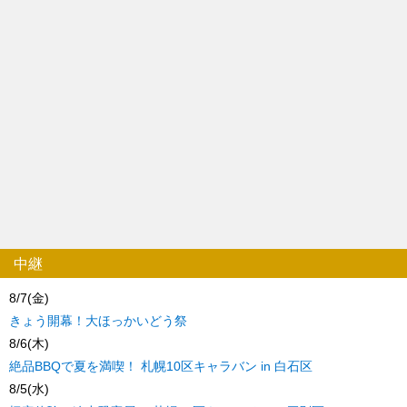
中継
8/7(金)
きょう開幕！大ほっかいどう祭
8/6(木)
絶品BBQで夏を満喫！ 札幌10区キャラバン in 白石区
8/5(水)