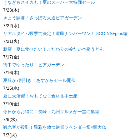
うなぎもスイカも！夏のスーパー大特価セール
7/23(木)
きょう開幕！さっぽろ大通ビアガーデン
7/22(水)
リアルタイム投票で決定！道民ナンバーワン！ 3COINS+plus編
7/21(火)
新店！夏に食べたい！こだわりの冷たい本格うどん
7/17(金)
街中でゆったり！ビアガーデン
7/16(木)
夏服が7割引き！あすからセール開催
7/15(水)
夏に大活躍！おもてなし食材＆手土産
7/10(金)
今日からお得に！長崎・九州グルメが一堂に集結
7/8(水)
観光客が殺到！異彩を放つ絶景ラベンダー畑×頭大仏
7/7(火)