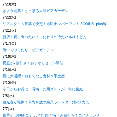
7/23(木)
きょう開幕！さっぽろ大通ビアガーデン
7/22(水)
リアルタイム投票で決定！道民ナンバーワン！ 3COINS+plus編
7/21(火)
新店！夏に食べたい！こだわりの冷たい本格うどん
7/17(金)
街中でゆったり！ビアガーデン
7/16(木)
夏服が7割引き！あすからセール開催
7/15(水)
夏に大活躍！おもてなし食材＆手土産
7/10(金)
今日からお得に！長崎・九州グルメが一堂に集結
7/8(水)
観光客が殺到！異彩を放つ絶景ラベンダー畑×頭大仏
7/7(火)
豪華そば御膳に珍しい“乱切り”も！お値打ち！コバチランチ