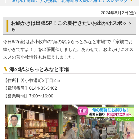
8/7(水)
岡崎アナが挑戦！北海道最大級の“海上アスレチック”
2024年8月2日(金)
お絵かきは出張SP！この夏行きたいお出かけスポット
も
今日8/2(金)は苫小牧市の“海の駅ぷらっとみなと市場”で「家族でお
絵かきですよ！」を出張開催しました。あわせて、お出かけにオス
スメの苫小牧情報もお伝えしました。
海の駅ぷらっとみなと市場
【住所】苫小牧港町2丁目2-5
【電話番号】0144-33-3462
【営業時間】7:00〜16:00