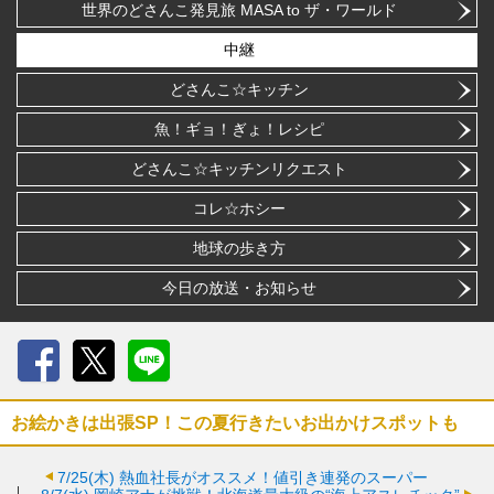
世界のどさんこ発見旅 MASA to ザ・ワールド
中継
どさんこ☆キッチン
魚！ギョ！ぎょ！レシピ
どさんこ☆キッチンリクエスト
コレ☆ホシー
地球の歩き方
今日の放送・お知らせ
Facebook
X
LINE
お絵かきは出張SP！この夏行きたいお出かけスポットも
7/25(木)
熱血社長がオススメ！値引き連発のスーパー