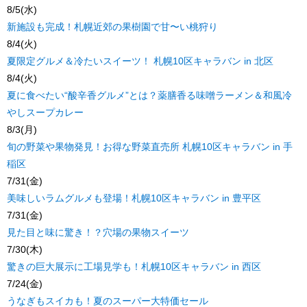
8/5(水)
新施設も完成！札幌近郊の果樹園で甘〜い桃狩り
8/4(火)
夏限定グルメ＆冷たいスイーツ！ 札幌10区キャラバン in 北区
8/4(火)
夏に食べたい“酸辛香グルメ”とは？薬膳香る味噌ラーメン＆和風冷
やしスープカレー
8/3(月)
旬の野菜や果物発見！お得な野菜直売所 札幌10区キャラバン in 手
稲区
7/31(金)
美味しいラムグルメも登場！札幌10区キャラバン in 豊平区
7/31(金)
見た目と味に驚き！？穴場の果物スイーツ
7/30(木)
驚きの巨大展示に工場見学も！札幌10区キャラバン in 西区
7/24(金)
うなぎもスイカも！夏のスーパー大特価セール