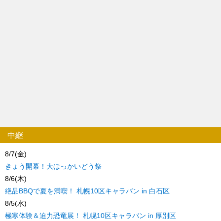
中継
8/7(金)
きょう開幕！大ほっかいどう祭
8/6(木)
絶品BBQで夏を満喫！ 札幌10区キャラバン in 白石区
8/5(水)
極寒体験＆迫力恐竜展！ 札幌10区キャラバン in 厚別区