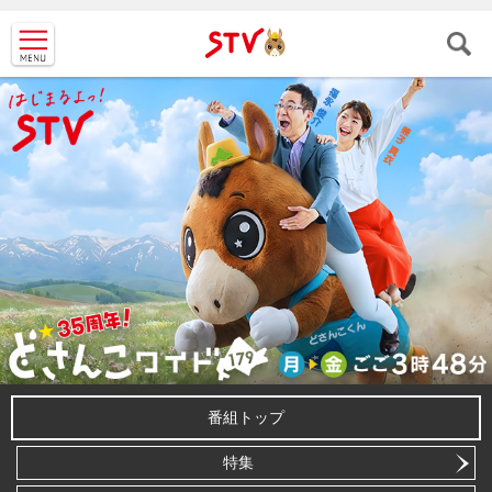
ＳＴＶ札
幌テレビ
番組トップ
特集